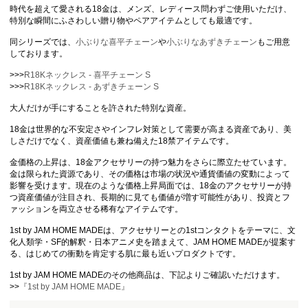
時代を超えて愛される18金は、メンズ、レディース問わずご使用いただけ、
特別な瞬間にふさわしい贈り物やペアアイテムとしても最適です。
同シリーズでは、
小ぶりな喜平チェーン
や
小ぶりなあずきチェーン
もご用意
しております。
>>>
R18Kネックレス - 喜平チェーン S
>>>
R18Kネックレス - あずきチェーン S
大人だけが手にすることを許された特別な資産。
18金は世界的な不安定さやインフレ対策として需要が高まる資産であり、美
しさだけでなく、資産価値も兼ね備えた18禁アイテムです。
金価格の上昇は、18金アクセサリーの持つ魅力をさらに際立たせています。
金は限られた資源であり、その価格は市場の状況や通貨価値の変動によって
影響を受けます。現在のような価格上昇局面では、18金のアクセサリーが持
つ資産価値が注目され、長期的に見ても価値が増す可能性があり、投資とフ
ァッションを両立させる稀有なアイテムです。
1st by JAM HOME MADEは、アクセサリーとの1stコンタクトをテーマに、文
化人類学・SF的解釈・日本アニメ史を踏まえて、JAM HOME MADEが提案す
る、はじめての衝動を肯定する肌に最も近いプロダクトです。
1st by JAM HOME MADEのその他商品は、下記よりご確認いただけます。
>>
『1st by JAM HOME MADE』