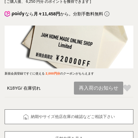
[ ご購入後、
6,250
円分 のポイントを獲得できます ]
なら
月々11,458円
から。分割手数料無料
新規会員登録ですぐに使える
2,000円分
のクーポンがもらえます
再入荷のお知らせ
K18YG
在庫切れ
納期やサイズ他店在庫の確認などご相談下さい