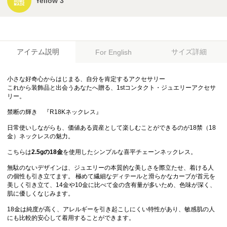
Yellow 3
アイテム説明
サイズ詳細
For English
小さな好奇心からはじまる、自分を肯定するアクセサリー
これから装飾品と出会うあなたへ贈る、1stコンタクト・ジュエリーアクセサ
リー。
禁断の輝き 『R18Kネックレス』
日常使いしながらも、価値ある資産として楽しむことができるのが18禁（18
金）ネックレスの魅力。
こちらは
2.5gの18金
を使用したシンプルな喜平チェーンネックレス。
無駄のないデザインは、ジュエリーの本質的な美しさを際立たせ、着ける人
の個性も引き立てます。 極めて繊細なディテールと滑らかなカーブが首元を
美しく引き立て、14金や10金に比べて金の含有量が多いため、色味が深く、
肌に優しくなじみます。
18金は純度が高く、アレルギーを引き起こしにくい特性があり、敏感肌の人
にも比較的安心して着用することができます。