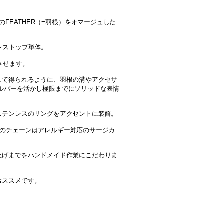
フのFEATHER（=羽根）をオマージュした
レストップ単体。
想させます。
して得られるように、羽根の溝やアクセサ
ルバーを活かし極限までにソリッドな表情
ステンレスのリングをアクセントに装飾。
スのチェーンはアレルギー対応のサージカ
上げまでをハンドメイド作業にこだわりま
おススメです。