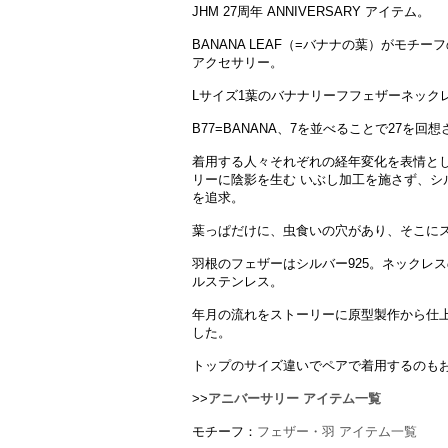
JHM 27周年 ANNIVERSARY アイテム。
BANANA LEAF（=バナナの葉）がモチー
アクセサリー。
Lサイズ1葉のバナナリーフフェザーネック
B77=BANANA、7を並べることで27を回
着用する人々それぞれの経年変化を表情と
リーに陰影を生む いぶし加工を施さず、シ
を追求。
葉っぱだけに、虫食いの穴があり、そこに
羽根のフェザーはシルバー925。ネックレ
ルステンレス。
年月の流れをストーリーに原型製作から仕
した。
トップのサイズ違いでペアで着用するのも
>>
アニバーサリー アイテム一覧
モチーフ：
フェザー・羽 アイテム一覧