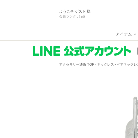
ようこそ
ゲスト 様
会員ランク :
( pt)
アイテム
アクセサリー通販 TOP
ネックレス
ペアネックレ