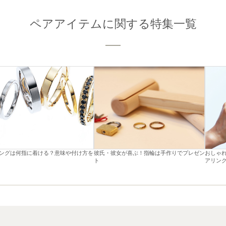
ペアアイテムに関する特集一覧
ングは何指に着ける？意味や付け方を
彼氏・彼女が喜ぶ！指輪は手作りでプレゼン
おしゃ
ト
アリン