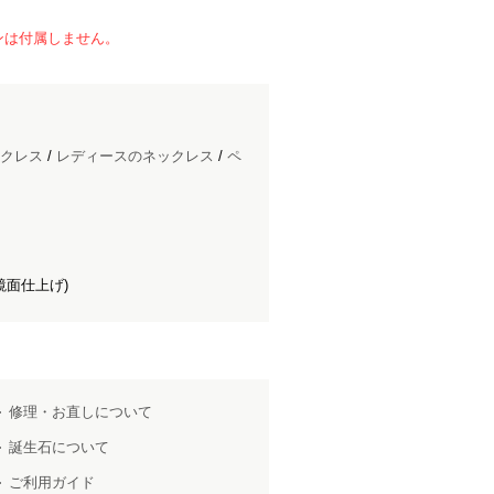
ンは付属しません。
クレス
/
レディースのネックレス
/
ペ
鏡面仕上げ)
修理・お直しについて
誕生石について
ご利用ガイド