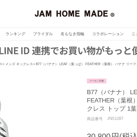
ランキング
ブライダル
名もなき指輪
コラボレーション
ニ
ス
メンズ ネックレス
B77（バナナ） LEAF（葉っぱ） FEATHER（葉根） バナナ リー
クーポン対象
B77（バナナ） L
FEATHER（葉根
クレス トップ 1
JNS1287
商品番号
30,800