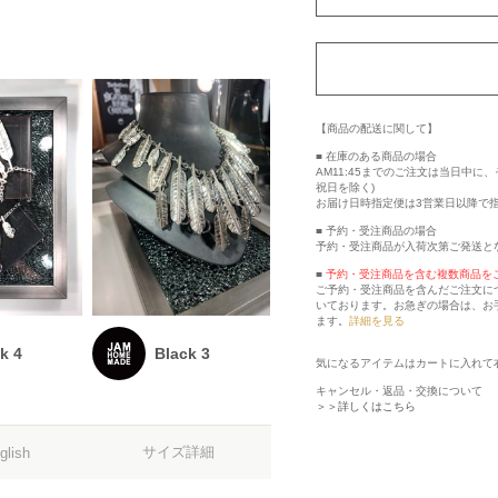
【商品の配送に関して】
■ 在庫のある商品の場合
AM11:45までのご注文は当日中
祝日を除く)
お届け日時指定便は3営業日以降で
■ 予約・受注商品の場合
予約・受注商品が入荷次第ご発送と
■
予約・受注商品を含む複数商品を
ご予約・受注商品を含んだご注文に
いております。お急ぎの場合は、お
ます。
詳細を見る
k 4
Black 3
気になるアイテムはカートに入れて
キャンセル・返品・交換について
＞＞詳しくはこちら
サイズ詳細
glish