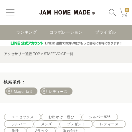
0
ランキング
コラボレーション
ブライダル
アクセサリー通販 TOP
STAFF VOICE一覧
Magenta 5
レディース
ユニセックス
お出かけ・遊び
シルバー925
シルバー
メンズ
プレゼント
レディース
旅行
ブラック
重ね付け