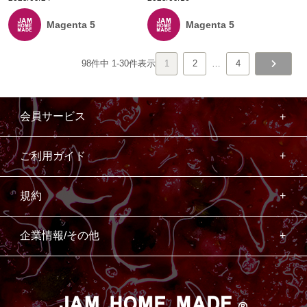
Magenta 5
Magenta 5
98
件中
1
-
30
件表示
1
2
…
4
会員サービス
ご利用ガイド
規約
企業情報/その他