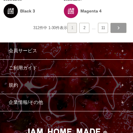
Black 3
Magenta 4
312
件中
1
-
30
件表示
1
2
…
11
会員サービス
ご利用ガイド
規約
企業情報/その他