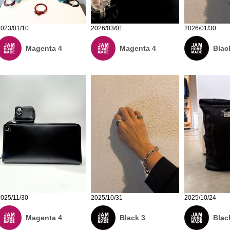
2023/01/10
2026/03/01
2026/01/30
Magenta 4
Magenta 4
Blac
2025/11/30
2025/10/31
2025/10/24
Magenta 4
Black 3
Blac