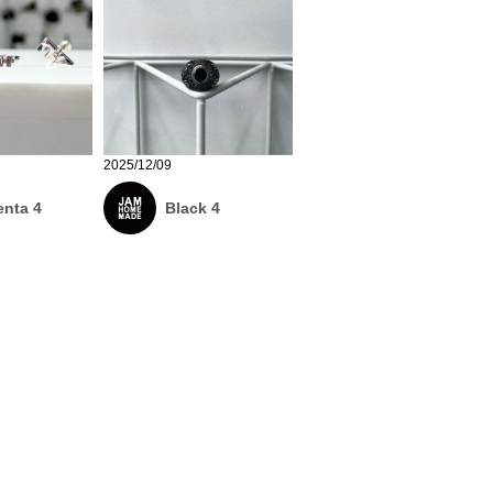
2025/12/09
nta 4
Black 4