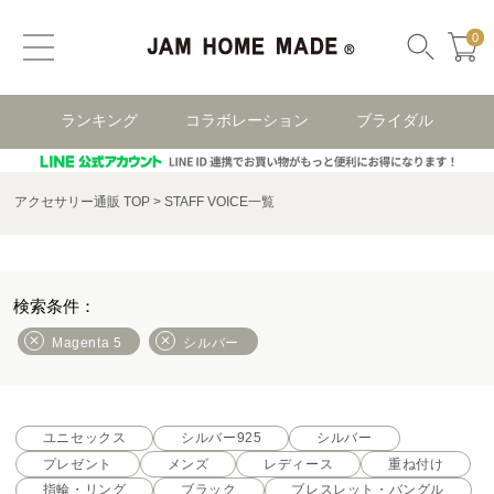
0
ランキング
コラボレーション
ブライダル
アクセサリー通販 TOP
STAFF VOICE一覧
Magenta 5
シルバー
ユニセックス
シルバー925
シルバー
プレゼント
メンズ
レディース
重ね付け
指輪・リング
ブラック
ブレスレット・バングル