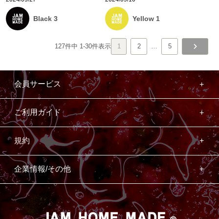
Black 3
Yellow 1
127
件中
1
-
30
件表示
1
2
…
5
会員サービス
ご利用ガイド
規約
企業情報/その他