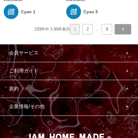
Cyan 1
Cyan 5
233
件中
1
-
30
件表示
1
2
…
8
会員サービス
ご利用ガイド
規約
企業情報/その他