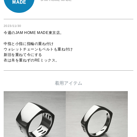
2023/11/30
今週のJAM HOME MADE東京店。

中指と小指に指輪の重ね付け

ウォレットチェーンもベルトも重ね付け

新旧を重ねて今にする

衣は帛を重ねずのREミックス。
着用アイテム