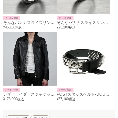
クーポン対象
クーポン対象
そんなバナナスライスリングLM-シルバー/指輪
そんなバナナスライスリングSL-シルバー/指輪
¥
45,100
¥
23,100
税込
税込
クーポン対象
クーポン対象
レザーライダースジャケット"LEWISON"
POSTスタッズベルト-DOUBLE-
¥
176,000
¥
67,100
税込
税込