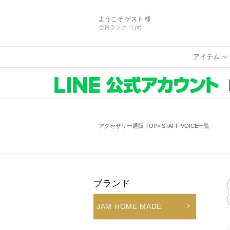
ようこそ
ゲスト 様
会員ランク :
( pt)
アイテム
アクセサリー通販 TOP
STAFF VOICE一覧
ブランド
JAM HOME MADE