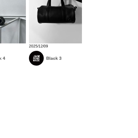
2025/12/09
k 4
Black 3