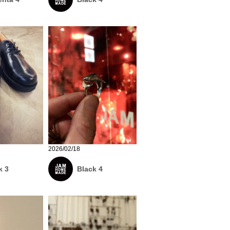
2026/02/18
k 3
Black 4