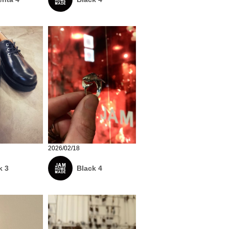
2026/02/18
k 3
Black 4