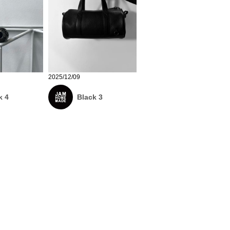
2025/12/09
k 4
Black 3