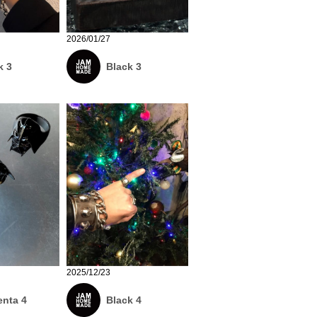
2026/01/27
k 3
Black 3
2025/12/23
nta 4
Black 4