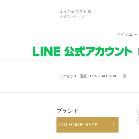
ようこそ
ゲスト 様
会員ランク :
( pt)
アイテム
アクセサリー通販 TOP
STAFF VOICE一覧
ブランド
JAM HOME MADE