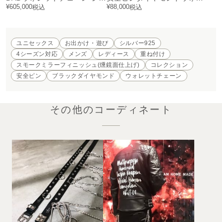
¥
605,000
¥
88,000
税込
税込
ユニセックス
お出かけ・遊び
シルバー925
4シーズン対応
メンズ
レディース
重ね付け
スモークミラーフィニッシュ(燻鏡面仕上げ)
コレクション
安全ピン
ブラックダイヤモンド
ウォレットチェーン
その他のコーディネート