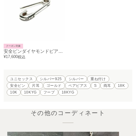
クーポン対象
安全ピンダイヤモンドピアスS-シルバー（燻加工）/片耳
¥
17,600
税込
ユニセックス
シルバー925
シルバー
重ね付け
安全ピン
片耳
ゴールド
ペアピアス
S
両耳
18K
10K
10KYG
フープ
18KYG
その他のコーディネート