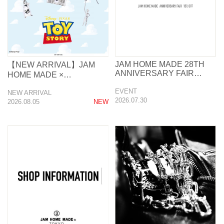
JAM HOME MADE 28TH
【NEW ARRIVAL】JAM
ANNIVERSARY FAIR
HOME MADE ×
【FINAL】
TOYSTORY バイプレイヤ
EVENT
NEW ARRIVAL
ーコレクション
2026.07.30
2026.08.05
NEW