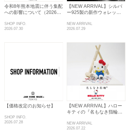
令和8年熊本地震に伴う集配
【NEW ARRIVAL】シルバ
への影響について（2026年
ー925製の新作ウォレット
7月31日7時時点）
チェーンとキーチェーン発
SHOP INFO.
NEW ARRIVAL
表
2026.07.30
2026.07.29
【価格改定のお知らせ】
【NEW ARRIVAL】ハロー
キティの『名もなき指輪®-
SHOP INFO.
ステンレス-』
2026.07.28
NEW ARRIVAL
2026.07.22