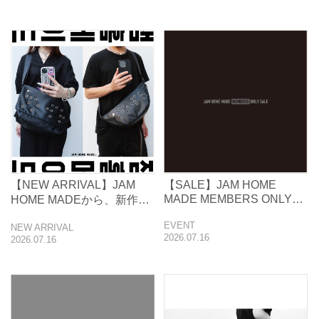
【NEW ARRIVAL】JAM
【SALE】JAM HOME
MADE MEMBERS ONLY
HOME MADEから、新作バ
SALE
ックが2型発表
EVENT
NEW ARRIVAL
2026.07.16
2026.07.16