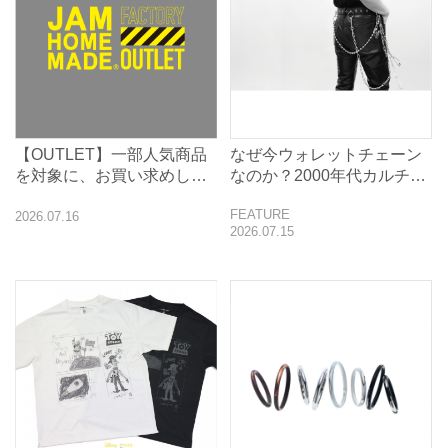
【OUTLET】一部人気商品
なぜ今ウォレットチェーン
を対象に、お買い求めしや
なのか？2000年代カルチャ
すい価格に
ーとJAMHOMEMADEの原
FEATURE
2026.07.16
点
2026.07.15