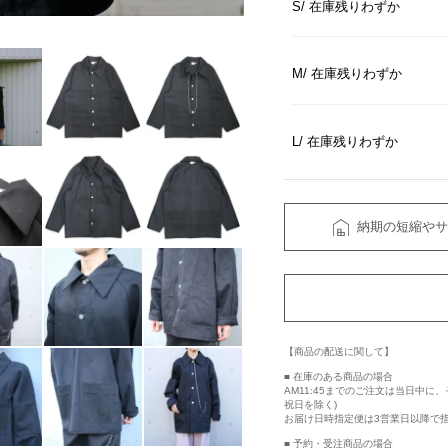
S
在庫残りわずか
M
在庫残りわずか
L
在庫残りわずか
納期の短縮やサ
【商品の配送に関して】
■ 在庫のある商品の場合
AM11:45までのご注文は当日中
祝日を除く)
お届け日時指定便は3営業日以降で
■ 予約・受注商品の場合