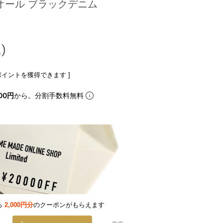
ーオール ブラックデニム
ポイントを獲得できます ]
00円
から。分割手数料無料
る
2,000円分
のクーポンがもらえます