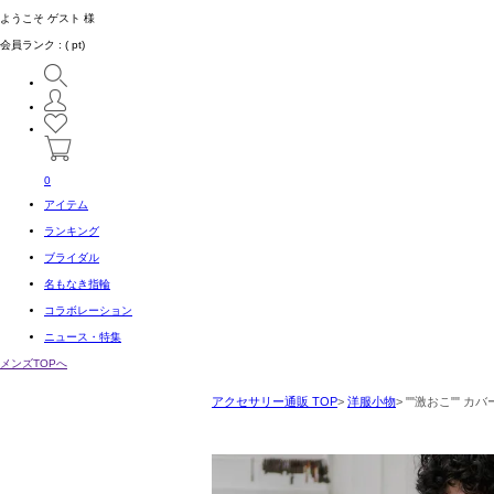
ようこそ
ゲスト 様
会員ランク :
( pt)
0
アイテム
ランキング
ブライダル
名もなき指輪
コラボレーション
ニュース・特集
メンズTOPへ
アクセサリー通販 TOP
洋服小物
""激おこ"" 