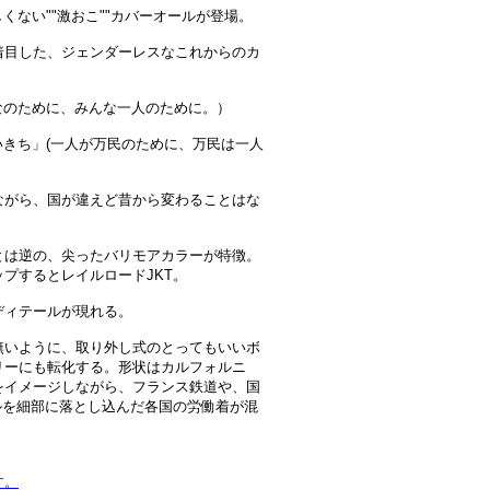
くない""激おこ""カバーオールが登場。
着目した、ジェンダーレスなこれからのカ
（一人はみんなのために、みんな一人のために。）
いきち」(一人が万民のために、万民は一人
ながら、国が違えど昔から変わることはな
とは逆の、尖ったバリモアカラーが特徴。
プするとレイルロードJKT。
ディテールが現れる。
無いように、取り外し式のとってもいいボ
リーにも転化する。形状はカルフォルニ
をイメージしながら、フランス鉄道や、国
ルを細部に落とし込んだ各国の労働着が混
す。