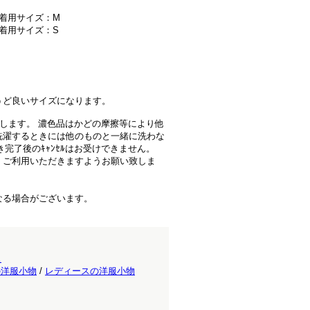
型,着用サイズ：M
,着用サイズ：S
うど良いサイズになります。
します。 濃色品はかどの摩擦等により他
洗濯するときには他のものと一緒に洗わな
き完了後のｷｬﾝｾﾙはお受けできません。
、ご利用いただきますようお願い致しま
なる場合がございます。
ス
の洋服小物
/
レディースの洋服小物