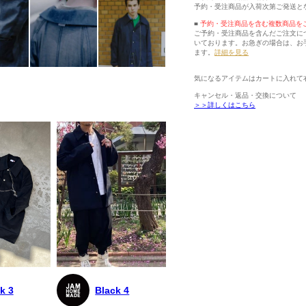
予約・受注商品が入荷次第ご発送と
■
予約・受注商品を含む複数商品を
ご予約・受注商品を含んだご注文に
いております。お急ぎの場合は、お
ます。
詳細を見る
気になるアイテムはカートに入れて
キャンセル・返品・交換について
＞＞詳しくはこちら
k 3
Black 4