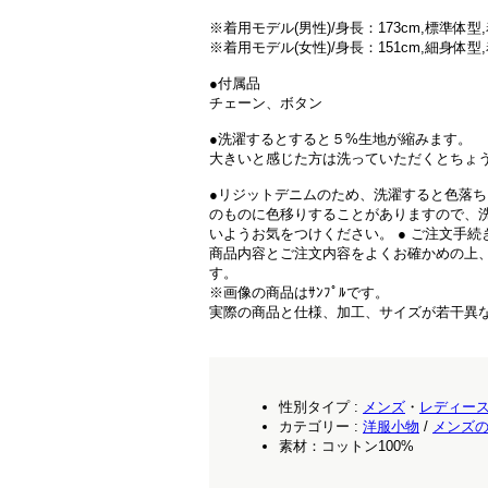
※着用モデル(男性)/身長：173cm,標準体
※着用モデル(女性)/身長：151cm,細身体型
●付属品
チェーン、ボタン
●洗濯するとすると５%生地が縮みます。
大きいと感じた方は洗っていただくとちょ
●リジットデニムのため、洗濯すると色落ち
のものに色移りすることがありますので、
いようお気をつけください。 ● ご注文手続
商品内容とご注文内容をよくお確かめの上
す。
※画像の商品はｻﾝﾌﾟﾙです。
実際の商品と仕様、加工、サイズが若干異
性別タイプ :
メンズ
・
レディー
カテゴリー :
洋服小物
/
メンズ
素材：コットン100%