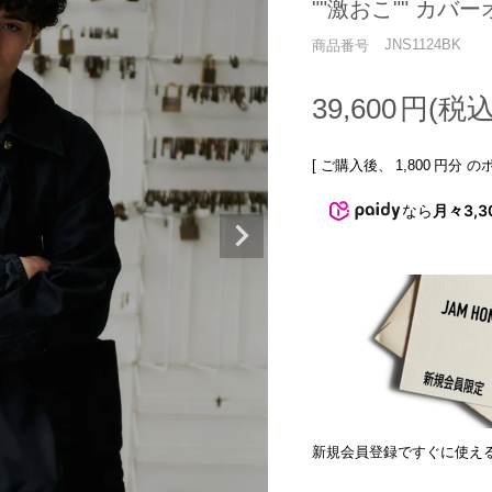
""激おこ"" カバ
JNS1124BK
商品番号
39,600
[ ご購入後、
1,800
円分 の
なら
月々3,3
新規会員登録ですぐに使え