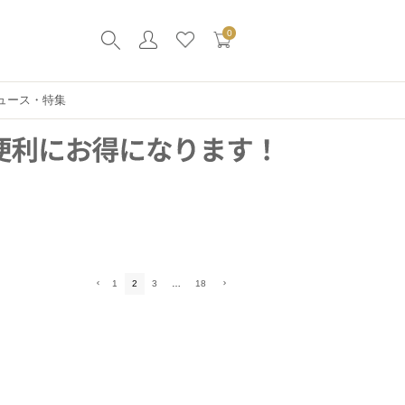
0
ュース・特集
1
2
3
…
18