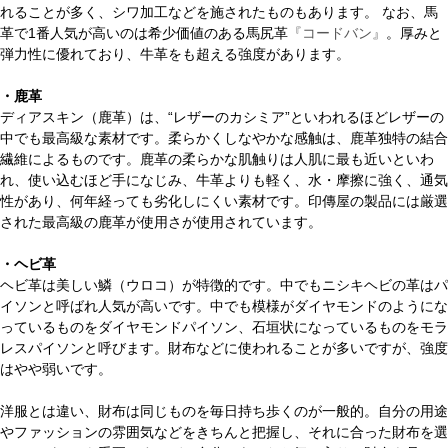
れることが多く、シワ加工などを施されたものもあります。 なお、馬
革で1番人気が高いのは希少価値のある馬尻革
『コードバン』
。厚みと
弾力性に優れており、牛革をも超える強度があります。
・鹿革
ディアスキン（鹿革）は、“レザーのカシミア”といわれるほどレザーの
中でも最高級な素材です。柔らかくしなやかな感触は、鹿革独特の結合
繊維によるものです。鹿革の柔らかな肌触りは人肌に最も近いといわ
れ、使い込むほど手になじみ、牛革よりも軽く、水・摩擦に強く、通気
性があり、何年経っても劣化しにくい素材です。印傳屋の製品には厳選
された最高級の鹿革が使用さが使用されています。
・ヘビ革
ヘビ革は美しい鱗（ウロコ）が特徴的です。中でもニシキヘビの革はパ
イソンと呼ばれ人気が高いです。中でも模様がダイヤモンドのようにな
っているものをダイヤモンドパイソン、石垣状になっているものをモラ
レスパイソンと呼びます。財布などに使われることが多いですが、強度
はやや弱いです。
洋服とは違い、財布は同じものを毎日持ち歩くのが一般的。自分の用途
やファッションの雰囲気などをきちんと把握し、それに合った財布を選