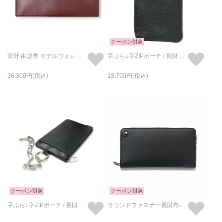
クーポン対象
富野 由悠季 モデルウォレット / 長財布
手ぶらL字ZIPポーチ / 長財布 スコッチガードレザー
36,300
18,700
クーポン対象
クーポン対象
手ぶらL字ZIPポーチ / 長財布 スコッチガードレザー チェーン付属
ラウンドファスナー長財布-LaVish-/オーバル/ロングウォレット