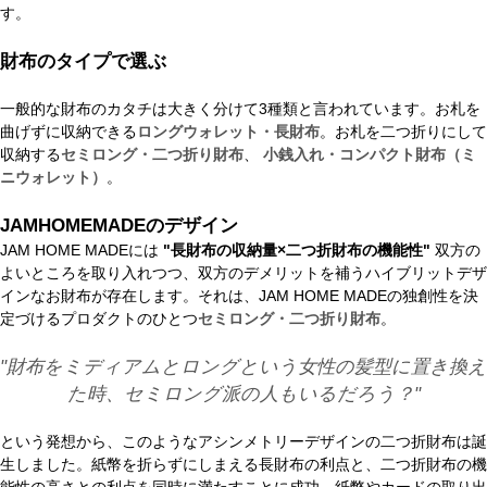
す。
財布のタイプで選ぶ
一般的な財布のカタチは大きく分けて3種類と言われています。お札を
曲げずに収納できる
ロングウォレット・長財布
。お札を二つ折りにして
収納する
セミロング・二つ折り財布
、
小銭入れ・コンパクト財布（ミ
ニウォレット）
。
JAMHOMEMADEのデザイン
JAM HOME MADEには
"長財布の収納量×二つ折財布の機能性"
双方の
よいところを取り入れつつ、双方のデメリットを補うハイブリットデザ
インなお財布が存在します。それは、JAM HOME MADEの独創性を決
定づけるプロダクトのひとつ
セミロング・二つ折り財布
。
"財布をミディアムとロングという女性の髪型に置き換え
た時、セミロング派の人もいるだろう？"
という発想から、このようなアシンメトリーデザインの二つ折財布は誕
生しました。紙幣を折らずにしまえる長財布の利点と、二つ折財布の機