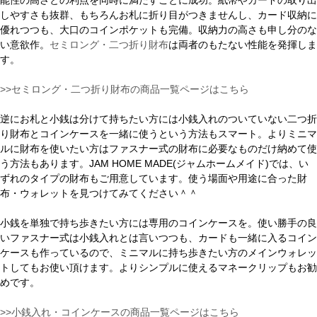
能性の高さとの利点を同時に満たすことに成功。紙幣やカードの取り出
しやすさも抜群、もちろんお札に折り目がつきませんし、カード収納に
優れつつも、大口のコインポケットも完備。収納力の高さも申し分のな
い意欲作。
セミロング・二つ折り財布
は両者のもたない性能を発揮しま
す。
>>セミロング・二つ折り財布の商品一覧ページはこちら
逆にお札と小銭は分けて持ちたい方には小銭入れのついていない二つ折
り財布とコインケースを一緒に使うという方法もスマート。よりミニマ
ルに財布を使いたい方はファスナー式の財布に必要なものだけ納めて使
う方法もあります。JAM HOME MADE(ジャムホームメイド)では、い
ずれのタイプの財布もご用意しています。使う場面や用途に合った財
布・ウォレットを見つけてみてください＾＾
小銭を単独で持ち歩きたい方には専用のコインケースを。使い勝手の良
いファスナー式は小銭入れとは言いつつも、カードも一緒に入るコイン
ケースも作っているので、ミニマルに持ち歩きたい方のメインウォレッ
トしてもお使い頂けます。よりシンプルに使えるマネークリップもお勧
めです。
>>小銭入れ・コインケースの商品一覧ページはこちら