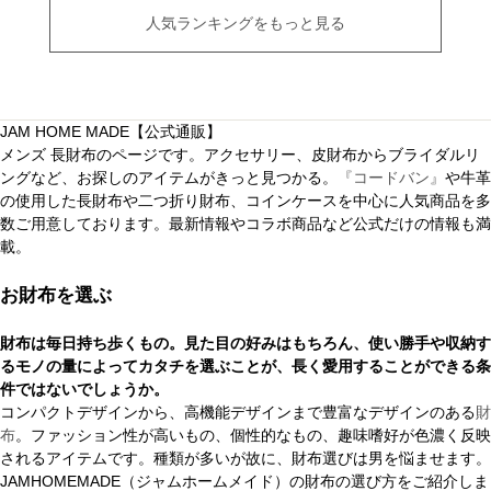
人気ランキングをもっと見る
JAM HOME MADE【公式通販】
メンズ 長財布のページです。アクセサリー、皮財布からブライダルリ
ングなど、お探しのアイテムがきっと見つかる。
『コードバン』
や牛革
の使用した長財布や二つ折り財布、コインケースを中心に人気商品を多
数ご用意しております。最新情報やコラボ商品など公式だけの情報も満
載。
お財布を選ぶ
財布は毎日持ち歩くもの。見た目の好みはもちろん、使い勝手や収納す
るモノの量によってカタチを選ぶことが、長く愛用することができる条
件ではないでしょうか。
コンパクトデザインから、高機能デザインまで豊富なデザインのある
財
布
。ファッション性が高いもの、個性的なもの、趣味嗜好が色濃く反映
されるアイテムです。種類が多いが故に、財布選びは男を悩ませます。
JAMHOMEMADE（ジャムホームメイド）の財布の選び方をご紹介しま