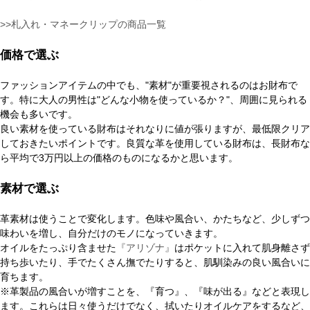
>>札入れ・マネークリップの商品一覧
価格で選ぶ
ファッションアイテムの中でも、"素材"が重要視されるのはお財布で
す。特に大人の男性は"どんな小物を使っているか？"、周囲に見られる
機会も多いです。
良い素材を使っている財布はそれなりに値が張りますが、最低限クリア
しておきたいポイントです。良質な革を使用している財布は、長財布な
ら平均で3万円以上の価格のものになるかと思います。
素材で選ぶ
革素材は使うことで変化します。色味や風合い、かたちなど、少しずつ
味わいを増し、自分だけのモノになっていきます。
オイルをたっぷり含ませた
『アリゾナ』
はポケットに入れて肌身離さず
持ち歩いたり、手でたくさん撫でたりすると、肌馴染みの良い風合いに
育ちます。
※革製品の風合いが増すことを、『育つ』、『味が出る』などと表現し
ます。これらは日々使うだけでなく、拭いたりオイルケアをするなど、