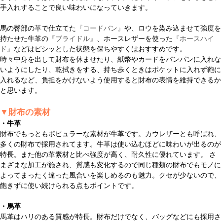
手入れすることで良い味わいになっていきます。
馬の臀部の革で仕立てた
『コードバン』
や、ロウを染み込ませて強度を
持たせた牛革の
『ブライドル』
、ホースレザーを使った
『ホースハイ
ド』
などはピシッとした状態を保ちやすくはおすすめです。
時々中身を出して財布を休ませたり、紙幣やカードをパンパンに入れな
いようにしたり、乾拭きをする、持ち歩くときはポケットに入れず鞄に
入れるなど、負担をかけないよう使用すると財布の表情を維持できるか
と思います。
▼財布の素材
・牛革
財布でもっともポピュラーな素材が牛革です。カウレザーとも呼ばれ、
多くの財布で採用されてます。牛革は使い込むほどに味わいが出るのが
特長。また他の革素材と比べ強度が高く、耐久性に優れています。 さ
まざまな加工が施され、質感も変化するので同じ種類の財布でもモノに
よってまったく違った風合いを楽しめるのも魅力。クセが少ないので、
飽きずに使い続けられる点もポイントです。
・馬革
馬革はハリのある質感が特長。財布だけでなく、バッグなどにも採用さ