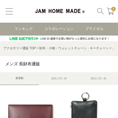
0
ランキング
コラボレーション
ブライダル
アクセサリー通販 TOP
財布・小物・ウォレットチェーン・キーチェーン
メ
メンズ 長財布通販
新着順
価格が安い順
価格が高い順