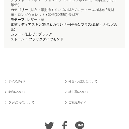
ブランド :
コラボレーション・ブランドコラボ
/
印伝 印傳屋 ( 甲州
印伝 )
カテゴリー :
財布・革財布
/
メンズの財布
/
レディースの財布
/
長財
布・ロングウォレット
/
印伝(印傳屋) 長財布
モチーフ :
レザー・革
素材：ディアスキン(鹿革), カウレザー(牛革), ブラス(真鍮), メタル(合
金)
カラー・仕上げ：ブラック
ストーン： ブラックダイヤモンド
サイズガイド
修理・お直しについて
刻印について
誕生石について
ラッピングについて
ご利用ガイド