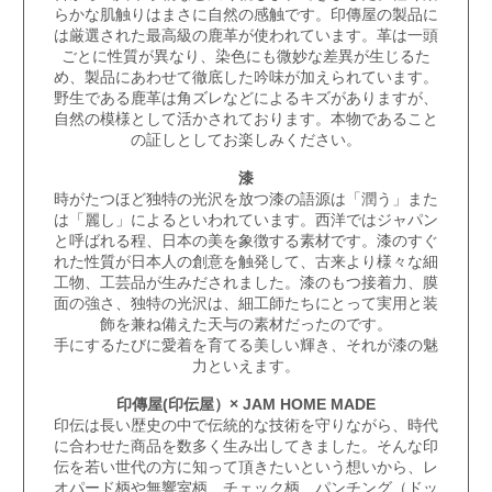
らかな肌触りはまさに自然の感触です。
印傳屋
の製品に
は厳選された最高級の鹿革が使われています。革は一頭
ごとに性質が異なり、染色にも微妙な差異が生じるた
め、製品にあわせて徹底した吟味が加えられています。
野生である鹿革は角ズレなどによるキズがありますが、
自然の模様として活かされております。本物であること
の証しとしてお楽しみください。
漆
時がたつほど独特の光沢を放つ漆の語源は「潤う」また
は「麗し」によるといわれています。西洋ではジャパン
と呼ばれる程、日本の美を象徴する素材です。漆のすぐ
れた性質が日本人の創意を触発して、古来より様々な細
工物、工芸品が生みだされました。漆のもつ接着力、膜
面の強さ、独特の光沢は、細工師たちにとって実用と装
飾を兼ね備えた天与の素材だったのです。
手にするたびに愛着を育てる美しい輝き、それが漆の魅
力といえます。
印傳屋(印伝屋）× JAM HOME MADE
印伝
は長い歴史の中で伝統的な技術を守りながら、時代
に合わせた商品を数多く生み出してきました。そんな印
伝を若い世代の方に知って頂きたいという想いから、レ
オパード柄や無響室柄、チェック柄、パンチング（ドッ