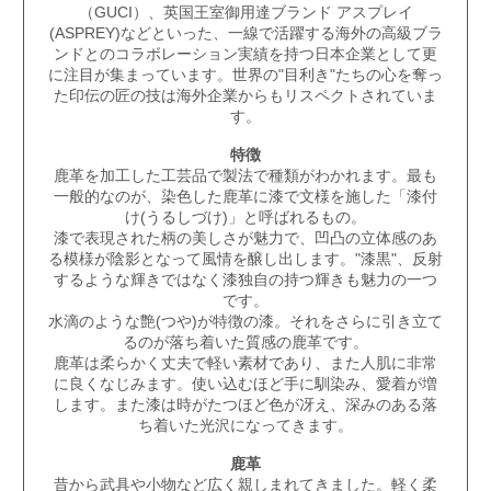
（GUCI）、英国王室御用達ブランド アスプレイ
(ASPREY)などといった、一線で活躍する海外の高級ブラ
ンドとのコラボレーション実績を持つ日本企業として更
に注目が集まっています。世界の"目利き"たちの心を奪っ
た印伝の匠の技は海外企業からもリスペクトされていま
す。
特徴
鹿革を加工した工芸品で製法で種類がわかれます。最も
一般的なのが、染色した鹿革に漆で文様を施した「漆付
け(うるしづけ)」と呼ばれるもの。
漆で表現された柄の美しさが魅力で、凹凸の立体感のあ
る模様が陰影となって風情を醸し出します。"漆黒"、反射
するような輝きではなく漆独自の持つ輝きも魅力の一つ
です。
水滴のような艶(つや)が特徴の漆。それをさらに引き立て
るのが落ち着いた質感の鹿革です。
鹿革は柔らかく丈夫で軽い素材であり、また人肌に非常
に良くなじみます。使い込むほど手に馴染み、愛着が増
します。また漆は時がたつほど色が冴え、深みのある落
ち着いた光沢になってきます。
鹿革
昔から武具や小物など広く親しまれてきました。軽く柔