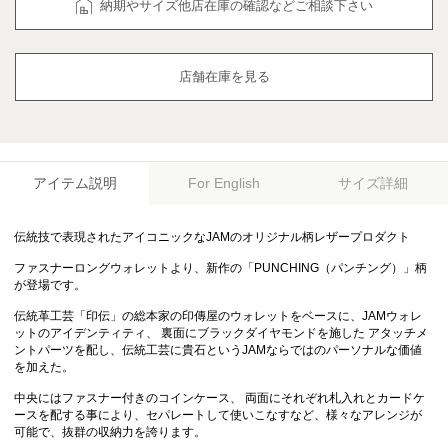
納期やサイズ他店在庫の確認などご相談下さい
店舗在庫を見る
アイテム説明
サイズ詳細
For English
伝統技で表現されたアイコニックなJAMのオリジナル柄レザープロダクト
ファスナーロングウォレットより、新作の「PUNCHING（パンチング）」柄
が登場です。
伝統革工芸「印伝」の総本家の印傳屋のウォレットをベースに、JAMウォレ
ットのアイデンティティ、 裏面にブラックダイヤモンドを施した アタッチメ
ントパーツを配し、伝統工芸に貴石というJAMならではのパーソナルな価値
を加えた。
中央にはファスナー付きのコインケース、 両面にそれぞれ札入れとカードケ
ースを配する事により、セパレートして使いこなすなど、様々なアレンジが
可能で、抜群の収納力を誇ります。