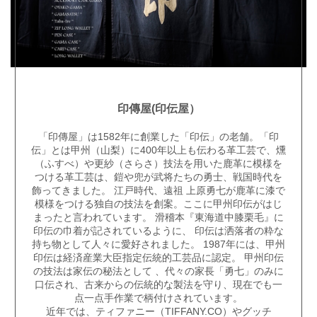
印傳屋(印伝屋）
「
印傳屋
」は1582年に創業した「
印伝
」の老舗。「
印
伝
」とは甲州（山梨）に400年以上も伝わる革工芸で、燻
（ふすべ）や更紗（さらさ）技法を用いた鹿革に模様を
つける革工芸は、鎧や兜が武将たちの勇士、戦国時代を
飾ってきました。 江戸時代、遠祖 上原勇七が鹿革に漆で
模様をつける独自の技法を創案。ここに
甲州印伝
がはじ
まったと言われています。 滑稽本『東海道中膝栗毛』に
印伝
の巾着が記されているように、
印伝
は洒落者の粋な
持ち物として人々に愛好されました。 1987年には、
甲州
印伝
は経済産業大臣指定伝統的工芸品に認定。
甲州印伝
の技法は家伝の秘法として 、代々の家長「勇七」のみに
口伝され、古来からの伝統的な製法を守り、現在でも一
点一点手作業で柄付けされています。
近年では、ティファニー（TIFFANY.CO）やグッチ