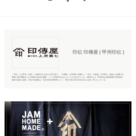
印伝 印傳屋 ( 甲州印伝 )
「印伝」とは甲州（山梨）に400年以上も伝わる革工芸で、「
印傳屋
」は1582年に創業した「
印伝
」の老舗。江戸時代、遠祖の上原勇七が
鹿革に漆で模様をつける独自の技法を創案。ここに甲州印伝がはじまったと言われている。1987年には、甲州印伝は経済産業大臣指定伝
統的工芸品に認定。印伝の伝統技は、生活を彩る実用美として、 希少な革工芸の文化を伝える担い手となっている。