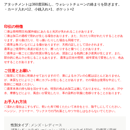
アタッチメントは360度回転し、ウォレットチェーンの絡まりを防ぎます。
・カード入れ×12、小銭入れ×1、ポケット×2
印伝の特徴
〇漆は長時間日光(紫外線)にあたると光沢が失われることがあります。
〇漆は加工の過程で割れが生じる場合があります。また、欠けたり剥がれたりすることがあ
ります。折り曲げたり、引っ掻いたりした場合も同様です。
〇鹿革は角ズレなどによる傷がありますが、天然の証しとして活かされます。
鹿革はご使用中に表皮が起きたり、擦ったりすると傷つくことがあります。
〇鹿革は一枚ごとに肌の性質が異なるため、浸染による色調に多少差異が生じます。また、
部分的に色ムラが生じることもあります。 鹿革は日光や照明、経年変化で変色したり、色あ
せすることがあります。
ご注意とお願い
〇陰室にて完全に乾燥させておりますので、漆によるカブレの心配はほとんどありません
が、体質などによりごく稀にカブレが生じることがあります。その場合は使用を中止して、
医師にご相談ください。
〇鹿革本来の持ち味を活かすため、特別の色止め加工は施しておりません。そのため、汗や
水、摩擦などにより、風合いが変化したり、革の染料が衣服に色移りすることがあります。
お手入れ方法
〇濡れた場合はこすらずに、乾いた布で軽くたたいて水分をとり、陰干しにしてください。
ベンジン、クリーナー、ワックスでの汚れ落としやツヤ出しはなさらないでください。
性別タイプ :
メンズ
・
レディース