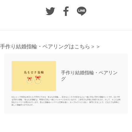
手作り結婚指輪・ペアリングはこちら＞＞
手作り結婚指輪・ペアリン
グ
2人にとって特別な自分たちで手作りできる「名もなき指輪」。好きなところで大好きな人と一緒に作る 手作り指輪キットです。2人で作
る手作り指輪、“名もなき指輪”は、専用の工具と一緒にパッケージされているので、ご自宅でも手軽に作成できます。そして、そこには特
別なストーリーが隠されています。歪んだ指輪をハンマーと芯棒を使い、カップルでつくり合い、真円にすることで、どなたでも簡単に
楽しく指輪作りができます。