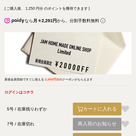
[ ご購入後、
1,250
円分 のポイントを獲得できます ]
なら
月々2,291円
から。分割手数料無料
新規会員登録ですぐに使える
2,000円分
のクーポンがもらえます
ログインはコチラ
カートに入れる
5号
在庫残りわずか
再入荷のお知らせ
7号
在庫切れ