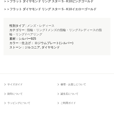
＞＞フラット ダイヤモンド リング スター S - K10ピンクゴールド
＞＞フラット ダイヤモンド リング スター S - K10イエローゴールド
性別タイプ :
メンズ
・
レディース
カテゴリー :
指輪・リング
/
メンズの指輪・リング
/
レディースの指
輪・リング
/
ペアリング
素材：シルバー925
カラー・仕上げ： ロジウムプレート(シルバー)
ストーン：ジルコニア, ダイヤモンド
サイズガイド
修理・お直しについて
刻印について
誕生石について
ラッピングについて
ご利用ガイド