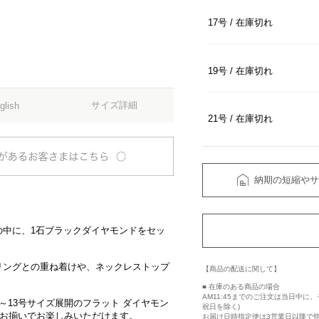
17号
在庫切れ
19号
在庫切れ
サイズ詳細
glish
21号
在庫切れ
納期の短縮やサ
の中に、1石ブラックダイヤモンドをセッ
リングとの重ね着けや、ネックレストップ
【商品の配送に関して】
■ 在庫のある商品の場合
AM11:45までのご注文は当日中
～13号サイズ展開のフラット ダイヤモン
祝日を除く)
もお揃いでお楽しみいただけます。
お届け日時指定便は3営業日以降で