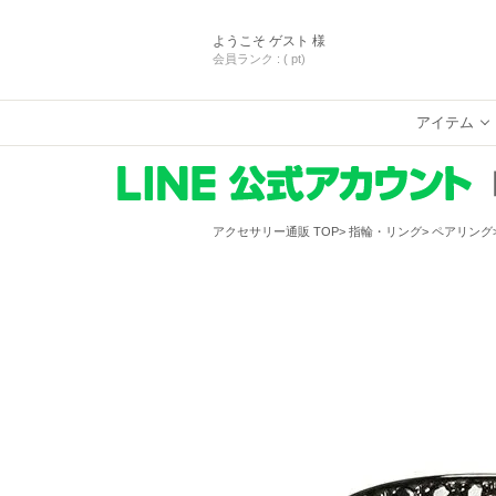
ようこそ
ゲスト 様
会員ランク :
( pt)
アイテム
アクセサリー通販 TOP
指輪・リング
ペアリング