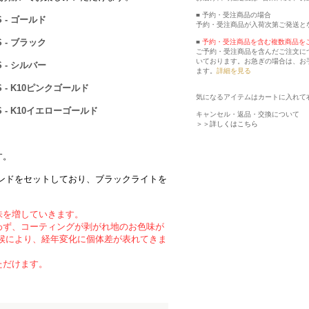
■ 予約・受注商品の場合
 - ゴールド
予約・受注商品が入荷次第ご発送と
 - ブラック
■
予約・受注商品を含む複数商品を
ご予約・受注商品を含んだご注文に
いております。お急ぎの場合は、お
 - シルバー
ます。
詳細を見る
 - K10ピンクゴールド
気になるアイテムはカートに入れて
 - K10イエローゴールド
キャンセル・返品・交換について
＞＞詳しくはこちら
す。
ンドをセットしており、ブラックライトを
味を増していきます。
わず、コーティングが剥がれ地のお色味が
候により、経年変化に個体差が表れてきま
ただけます。