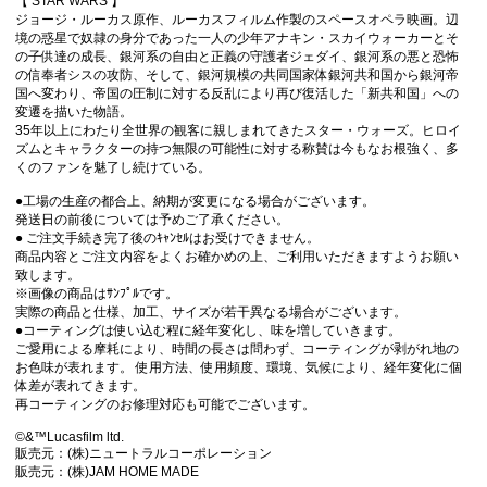
【 STAR WARS 】
ジョージ・ルーカス原作、ルーカスフィルム作製のスペースオペラ映画。辺
境の惑星で奴隷の身分であった一人の少年アナキン・スカイウォーカーとそ
の子供達の成長、銀河系の自由と正義の守護者ジェダイ、銀河系の悪と恐怖
の信奉者シスの攻防、そして、銀河規模の共同国家体銀河共和国から銀河帝
国へ変わり、帝国の圧制に対する反乱により再び復活した「新共和国」への
変遷を描いた物語。
35年以上にわたり全世界の観客に親しまれてきたスター・ウォーズ。ヒロイ
ズムとキャラクターの持つ無限の可能性に対する称賛は今もなお根強く、多
くのファンを魅了し続けている。
●工場の生産の都合上、納期が変更になる場合がございます。
発送日の前後については予めご了承ください。
● ご注文手続き完了後のｷｬﾝｾﾙはお受けできません。
商品内容とご注文内容をよくお確かめの上、ご利用いただきますようお願い
致します。
※画像の商品はｻﾝﾌﾟﾙです。
実際の商品と仕様、加工、サイズが若干異なる場合がございます。
●コーティングは使い込む程に経年変化し、味を増していきます。
ご愛用による摩耗により、時間の長さは問わず、コーティングが剥がれ地の
お色味が表れます。 使用方法、使用頻度、環境、気候により、経年変化に個
体差が表れてきます。
再コーティングのお修理対応も可能でございます。
©&™Lucasfilm ltd.
販売元：(株)ニュートラルコーポレーション
販売元：(株)JAM HOME MADE