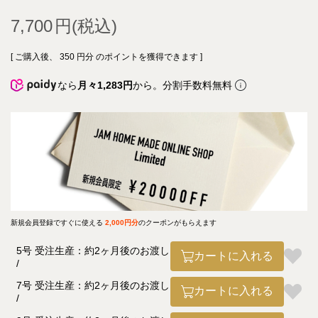
7,700
[ ご購入後、
350
円分 のポイントを獲得できます ]
なら
月々1,283円
から。分割手数料無料
新規会員登録ですぐに使える
2,000円分
のクーポンがもらえます
5号 受注生産：約2ヶ月後のお渡し
カートに入れる
7号 受注生産：約2ヶ月後のお渡し
カートに入れる