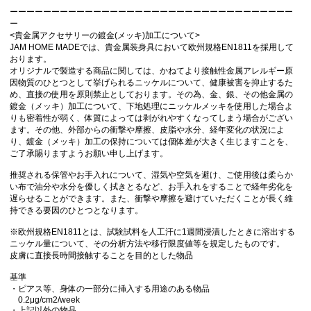
ーーーーーーーーーーーーーーーーーーーーーーーーーーーーーーーーーー
ー
<貴金属アクセサリーの鍍金(メッキ)加工について>
JAM HOME MADEでは、貴金属装身具において欧州規格EN1811を採用して
おります。
オリジナルで製造する商品に関しては、かねてより接触性金属アレルギー原
因物質のひとつとして挙げられるニッケルについて、健康被害を抑止するた
め、直接の使用を原則禁止としております。その為、金、銀、その他金属の
鍍金（メッキ）加工について、下地処理にニッケルメッキを使用した場合よ
りも密着性が弱く、体質によっては剥がれやすくなってしまう場合がござい
ます。その他、外部からの衝撃や摩擦、皮脂や水分、経年変化の状況によ
り、鍍金（メッキ）加工の保持については個体差が大きく生じますことを、
ご了承賜りますようお願い申し上げます。
推奨される保管やお手入れについて、湿気や空気を避け、ご使用後は柔らか
い布で油分や水分を優しく拭きとるなど、お手入れをすることで経年劣化を
遅らせることができます。 また、衝撃や摩擦を避けていただくことが長く維
持できる要因のひとつとなります。
※欧州規格EN1811とは、試験試料を人工汗に1週間浸漬したときに溶出する
ニッケル量について、その分析方法や移行限度値等を規定したものです。
皮膚に直接長時間接触することを目的とした物品
基準
・ピアス等、身体の一部分に挿入する用途のある物品
0.2μg/cm2/week
・上記以外の物品