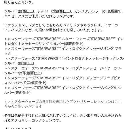
彫り込んだリング。
シルバー(鏡面仕上)、シルバー(燻鏡面仕上)、ガンメタルカラーの3色展開で、
ユニセックスにご使用いただけるリングです。
ファッションリングとしてはもちろんペアリングやネックレス、イヤーカ
フ、バングルなど、お揃いや重ね付けでお楽しみいただけます。
＞＞スターウォーズ"STARWARS™"スター・ウォーズ"STARWARS™" イン
トロダクトメッセージリング-シルバー(燻鏡面仕上)
＞＞スターウォーズ"STARWARS™"イントロダクトメッセージリング-ブラ
ック
＞＞スターウォーズ "STAR WARS™" イントロダクトメッセージネックレス-
シルバー(鏡面仕上)
＞＞スターウォーズ"STARWARS™"イントロダクトメッセージイヤーカフ-
シルバー/片耳(鏡面仕上)
＞＞スターウォーズ"STARWARS™"イントロダクトメッセージフープピア
ス-シルバー/片耳(鏡面仕上)
＞＞スターウォーズ"STARWARS™"イントロダクトメッセージバングル-シ
ルバー(鏡面仕上)
＞＞＞スターウォーズの世界観を表現したアクセサリーコレクションはこち
らからご覧いただけます
名作は色褪せず後世にも継承されていくように、思い出と思い入れを込めら
れるアクセサリーコレクションです。