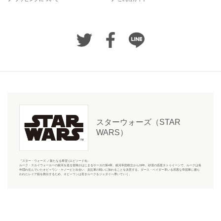
スターウォーズ（STAR
WARS）
『スター・ウォーズ ／新たなる希望 (エピソード4)』
ルーク・スカイウォーカーの銀河を巡る冒険がはじまるサーガの第4章。銀河帝国樹立から19年。砂漠の惑星タトゥイーンで、ルークは長
年隠れ住んでいたオビ＝ワン・ケノービと出会い、反乱軍の戦いに加わることを決意する。ダース・ベイダー率いる邪悪な帝国軍に捕ら
われたレイア姫を救出するため、オビ＝ワンは若きルークをジェダイへ導いていく。