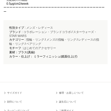
0.5μg/cm2/week
ーーーーーーーーーーーーーーーーーーーーーーーーーーーーーーーーーー
ー
性別タイプ :
メンズ
・
レディース
ブランド :
コラボレーション・ブランドコラボ
/
スターウォーズ・
STAR WARS
カテゴリー :
指輪・リング
/
メンズの指輪・リング
/
レディースの指
輪・リング
/
ペアリング
モチーフ :
はじめてのアクセサリー
素材：ブラス(真鍮)
カラー・仕上げ： ミラーフィニッシュ(鏡面仕上げ)
サイズガイド
修理・お直しについて
刻印について
誕生石について
ラッピングについて
ご利用ガイド