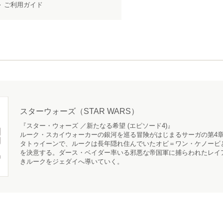
ご利用ガイド
スターウォーズ（STAR WARS）
『スター・ウォーズ ／新たなる希望 (エピソード4)』
ルーク・スカイウォーカーの銀河を巡る冒険がはじまるサーガの第4章
タトゥイーンで、ルークは長年隠れ住んでいたオビ＝ワン・ケノービ
を決意する。ダース・ベイダー率いる邪悪な帝国軍に捕らわれたレイ
きルークをジェダイへ導いていく。