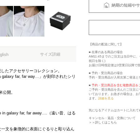
納期の短縮やサ
【商品の配送に関して】
■ 在庫のある商品の場合
サイズ詳細
glish
AM11:45までのご注文は当日中
祝日を除く)
お届け日時指定便は3営業日以降で
表現したアクセサリーコレクション。
■ 予約・受注商品の場合
 galaxy far, far way…」が刻印されたシリ
予約・受注商品が入荷次第ご発送と
■
予約・受注商品を含む複数商品を
ご予約・受注商品を含んだご注文に
が全米公開。
いております。お急ぎの場合は、お
ます。
詳細を見る
気になるアイテムはカートに入れて
 galaxy far, far away….（遠い昔、はる
キャンセル・返品・交換について
＞＞詳しくはこちら
な一文を象徴的に表面にぐるりと彫り込ん