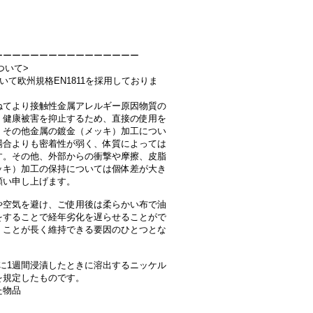
ーーーーーーーーーーーーーーーー
ついて>
おいて欧州規格EN1811を採用しておりま
ねてより接触性金属アレルギー原因物質の
、健康被害を抑止するため、直接の使用を
、その他金属の鍍金（メッキ）加工につい
場合よりも密着性が弱く、体質によっては
す。その他、外部からの衝撃や摩擦、皮脂
ッキ）加工の保持については個体差が大き
願い申し上げます。
や空気を避け、ご使用後は柔らかい布で油
をすることで経年劣化を遅らせることがで
くことが長く維持できる要因のひとつとな
汗に1週間浸漬したときに溶出するニッケル
を規定したものです。
た物品