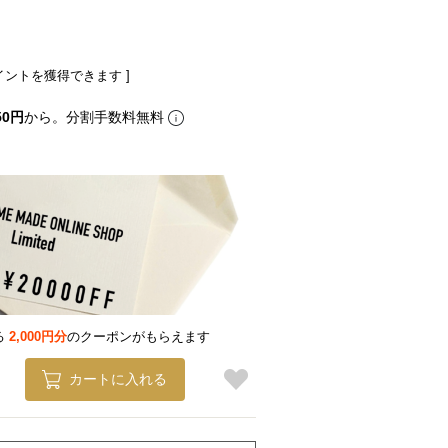
イントを獲得できます ]
50円
から。分割手数料無料
る
2,000円分
のクーポンがもらえます
カートに入れる