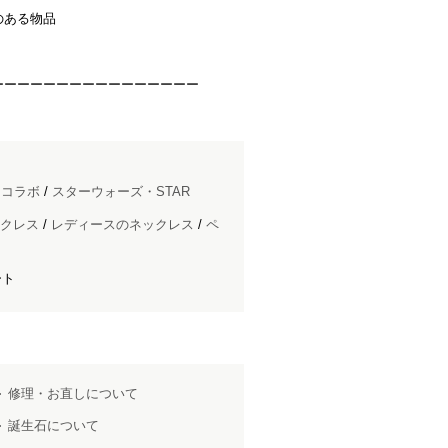
のある物品
ーーーーーーーーーーーーーーーー
ドコラボ
/
スターウォーズ・STAR
クレス
/
レディースのネックレス
/
ペ
ート
修理・お直しについて
誕生石について