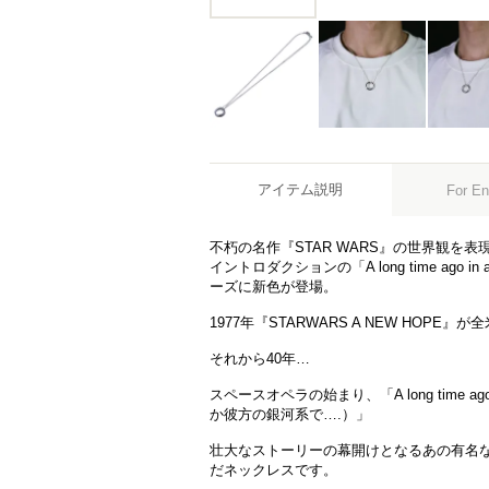
アイテム説明
For En
不朽の名作『STAR WARS』の世界観を
イントロダクションの「A long time ago in a
ーズに新色が登場。
1977年『STARWARS A NEW HOPE』
それから40年…
スペースオペラの始まり、「A long time ago in
か彼方の銀河系で….）」
壮大なストーリーの幕開けとなるあの有名
だネックレスです。