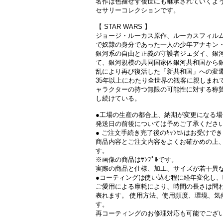
名作は色褪せず後世にも継承されていくよ
セサリーコレクションです。
【 STAR WARS 】
ジョージ・ルーカス原作、ルーカスフィル
で奴隷の身分であった一人の少年アナキン
銀河系の自由と正義の守護者ジェダイ、銀
て、銀河規模の共同国家体銀河共和国から
乱により再び復活した「新共和国」への変
35年以上にわたり全世界の観客に親しまれ
ャラクターの持つ無限の可能性に対する称
し続けている。
●工場の生産の都合上、納期が変更になる
発送日の前後については予めご了承くださ
● ご注文手続き完了後のｷｬﾝｾﾙはお受けで
商品内容とご注文内容をよくお確かめの上
す。
※画像の商品はｻﾝﾌﾟﾙです。
実際の商品と仕様、加工、サイズが若干異
●コーティングは使い込む程に経年変化し
ご愛用による摩耗により、時間の長さは問
表れます。 使用方法、使用頻度、環境、気
す。
再コーティングのお修理対応も可能でござ