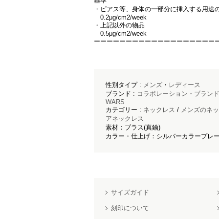
基準
・ピアス等、身体の一部分に挿入する用途
0.2μg/cm2/week
・上記以外の物品
0.5μg/cm2/week
ーーーーーーーーーーーーーーーーーーー
性別タイプ :
メンズ
・
レディース
ブランド :
コラボレーション・ブラン
WARS
カテゴリー :
ネックレス
/
メンズのネッ
アネックレス
素材：ブラス(真鍮)
カラー・仕上げ：シルバーカラープレ
サイズガイド
刻印について