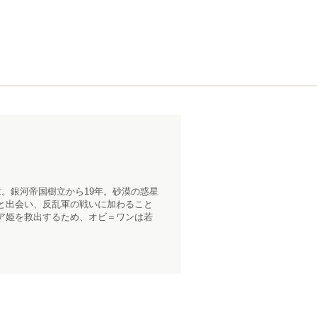
。銀河帝国樹立から19年。砂漠の惑星
と出会い、反乱軍の戦いに加わること
ア姫を救出するため、オビ＝ワンは若