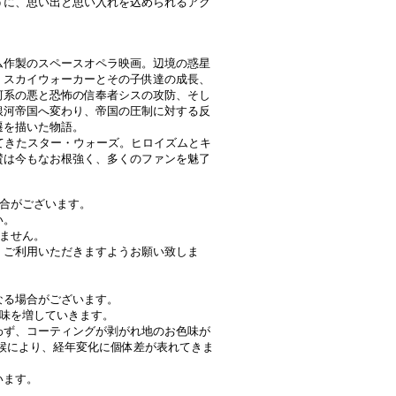
うに、思い出と思い入れを込められるアク
ム作製のスペースオペラ映画。辺境の惑星
・スカイウォーカーとその子供達の成長、
河系の悪と恐怖の信奉者シスの攻防、そし
銀河帝国へ変わり、帝国の圧制に対する反
遷を描いた物語。
てきたスター・ウォーズ。ヒロイズムとキ
賛は今もなお根強く、多くのファンを魅了
場合がございます。
い。
きません。
、ご利用いただきますようお願い致しま
なる場合がございます。
、味を増していきます。
わず、コーティングが剥がれ地のお色味が
候により、経年変化に個体差が表れてきま
います。