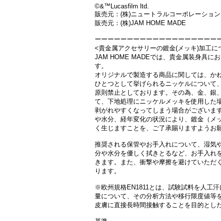
©&™Lucasfilm ltd.
販売元：(株)ニュートラルコーポレーション
販売元：(株)JAM HOME MADE
ーーーーーーーーーーーーーーーーーーー
<貴金属アクセサリーの鍍金(メッキ)加工に
JAM HOME MADEでは、貴金属装身具に
す。
オリジナルで製造する商品に関しては、か
ひとつとして挙げられるニッケルについて
原則禁止としております。その為、金、銀
て、下地処理にニッケルメッキを使用した
剥がれやすくなってしまう場合がございま
や水分、経年変化の状況により、鍍金（メ
く生じますことを、ご了承賜りますようお
推奨される保管やお手入れについて、湿気
分や水分を優しく拭きとるなど、お手入れ
きます。 また、衝撃や摩擦を避けていただ
ります。
※欧州規格EN1811とは、試験試料を人工
量について、その分析方法や移行限度値等
皮膚に直接長時間接触することを目的とし