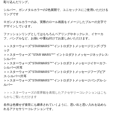
彫り込んだリング。
シルバー、ガンメタルカラーの2色展開で、ユニセックスにご使用いただける
リングです
※ガンメタルカラーのみ、実際のロール画面をイメージしたブルーの文字で
デザインしています。
ファッションリングとしてはもちろんペアリングやネックレス、イヤーカ
フ、バングルなど、お揃いや重ね付けでお楽しみいただけます。
＞＞スターウォーズ"STARWARS™"イントロダクトメッセージリング-ブラ
ック
＞＞スターウォーズ "STAR WARS™" イントロダクトメッセージネックレス-
シルバー
＞＞スターウォーズ"STARWARS™"イントロダクトメッセージイヤーカフ-
シルバー/片耳
＞＞スターウォーズ"STARWARS™"イントロダクトメッセージフープピア
ス-シルバー/片耳
＞＞スターウォーズ"STARWARS™"イントロダクトメッセージバングル-シ
ルバー
＞＞＞スターウォーズの世界観を表現したアクセサリーコレクションはこち
らからご覧いただけます
名作は色褪せず後世にも継承されていくように、思い出と思い入れを込めら
れるアクセサリーコレクションです。