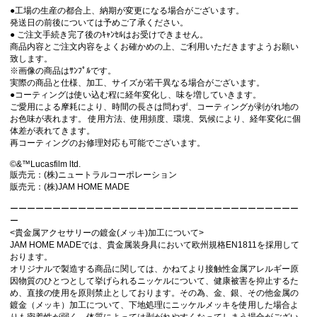
●工場の生産の都合上、納期が変更になる場合がございます。
発送日の前後については予めご了承ください。
● ご注文手続き完了後のｷｬﾝｾﾙはお受けできません。
商品内容とご注文内容をよくお確かめの上、ご利用いただきますようお願い
致します。
※画像の商品はｻﾝﾌﾟﾙです。
実際の商品と仕様、加工、サイズが若干異なる場合がございます。
●コーティングは使い込む程に経年変化し、味を増していきます。
ご愛用による摩耗により、時間の長さは問わず、コーティングが剥がれ地の
お色味が表れます。 使用方法、使用頻度、環境、気候により、経年変化に個
体差が表れてきます。
再コーティングのお修理対応も可能でございます。
©&™Lucasfilm ltd.
販売元：(株)ニュートラルコーポレーション
販売元：(株)JAM HOME MADE
ーーーーーーーーーーーーーーーーーーーーーーーーーーーーーーーーーー
ー
<貴金属アクセサリーの鍍金(メッキ)加工について>
JAM HOME MADEでは、貴金属装身具において欧州規格EN1811を採用して
おります。
オリジナルで製造する商品に関しては、かねてより接触性金属アレルギー原
因物質のひとつとして挙げられるニッケルについて、健康被害を抑止するた
め、直接の使用を原則禁止としております。その為、金、銀、その他金属の
鍍金（メッキ）加工について、下地処理にニッケルメッキを使用した場合よ