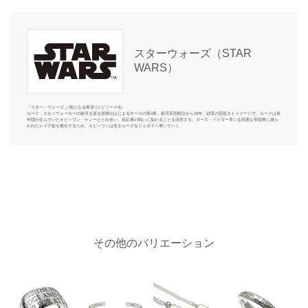
スターウォーズ（STAR
WARS）
『スター・ウォーズ ／新たなる希望 (エピソード4)』
ルーク・スカイウォーカーの銀河を巡る冒険がはじまるサーガの第4章。銀河帝国樹立から19年。砂漠の惑星タトゥイーンで、ルークは長
年隠れ住んでいたオビ＝ワン・ケノービと出会い、反乱軍の戦いに加わることを決意する。ダース・ベイダー率いる邪悪な帝国軍に捕ら
われたレイア姫を救出するため、オビ＝ワンは若きルークをジェダイへ導いていく。
その他のバリエーション