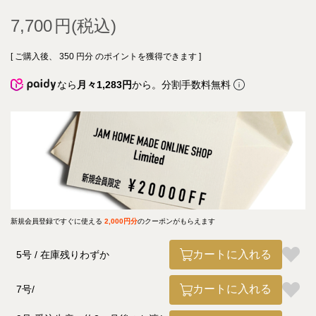
7,700
[ ご購入後、
350
円分 のポイントを獲得できます ]
なら
月々1,283円
から。分割手数料無料
新規会員登録ですぐに使える
2,000円分
のクーポンがもらえます
カートに入れる
5号
在庫残りわずか
カートに入れる
7号