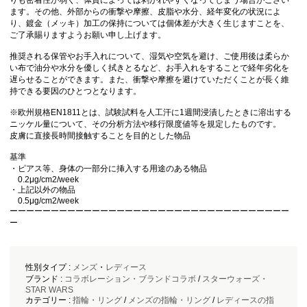
りも密着性が弱く、体質によっては剥がれやすくなってしまう場合がござい
ます。その他、外部からの衝撃や摩擦、皮脂や水分、経年変化の状況によ
り、鍍金（メッキ）加工の保持については個体差が大きく生じますことを、
ご了承賜りますようお願い申し上げます。
推奨される保管やお手入れについて、湿気や空気を避け、ご使用後は柔らか
い布で油分や水分を優しく拭きとるなど、お手入れをすることで経年劣化を
遅らせることができます。 また、衝撃や摩擦を避けていただくことが長く維
持できる要因のひとつとなります。
※欧州規格EN1811とは、試験試料を人工汗に1週間浸漬したときに溶出する
ニッケル量について、その分析方法や移行限度値等を規定したものです。
皮膚に直接長時間接触することを目的とした物品
基準
・ピアス等、身体の一部分に挿入する用途のある物品
0.2μg/cm2/week
・上記以外の物品
0.5μg/cm2/week
ーーーーーーーーーーーーーーーーーーーーーーーーーーーーーーーーーー
ー
性別タイプ :
メンズ
・
レディース
ブランド :
コラボレーション・ブランドコラボ
/
スターウォーズ・
STAR WARS
カテゴリー :
指輪・リング
/
メンズの指輪・リング
/
レディースの指