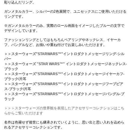
彫り込んだリング。
ガンメタルカラー、シルバーの2色展開で、ユニセックスにご使用いただける
リングです。
※ガンメタルカラーのみ、実際のロール画面をイメージしたブルーの文字で
デザインしています。
ファッションリングとしてはもちろんペアリングやネックレス、イヤーカ
フ、バングルなど、お揃いや重ね付けでお楽しみいただけます。
＞＞スターウォーズ"STARWARS™"イントロダクトメッセージリング-シル
バー
＞＞スターウォーズ "STAR WARS™" イントロダクトメッセージネックレス-
ブラック
＞＞スターウォーズ"STARWARS™"イントロダクトメッセージイヤーカフ-
ブラック/片耳
＞＞スターウォーズ"STARWARS™"イントロダクトメッセージフープピア
ス-ブラック/片耳
＞＞スターウォーズ"STARWARS™"イントロダクトメッセージバングル-ブ
ラック
＞＞＞スターウォーズの世界観を表現したアクセサリーコレクションはこち
らからご覧いただけます
名作は色褪せず後世にも継承されていくように、思い出と思い入れを込めら
れるアクセサリーコレクションです。