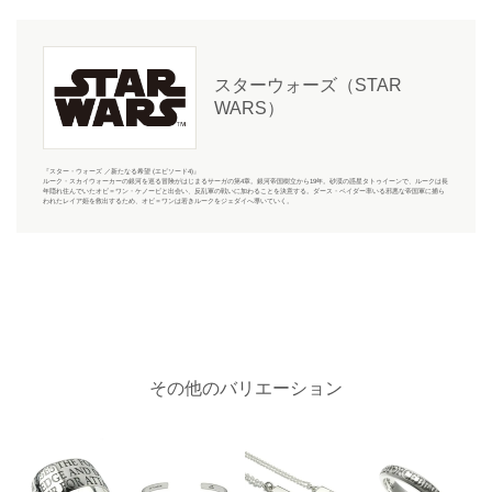
スターウォーズ（STAR
WARS）
『スター・ウォーズ ／新たなる希望 (エピソード4)』
ルーク・スカイウォーカーの銀河を巡る冒険がはじまるサーガの第4章。銀河帝国樹立から19年。砂漠の惑星タトゥイーンで、ルークは長
年隠れ住んでいたオビ＝ワン・ケノービと出会い、反乱軍の戦いに加わることを決意する。ダース・ベイダー率いる邪悪な帝国軍に捕ら
われたレイア姫を救出するため、オビ＝ワンは若きルークをジェダイへ導いていく。
その他のバリエーション