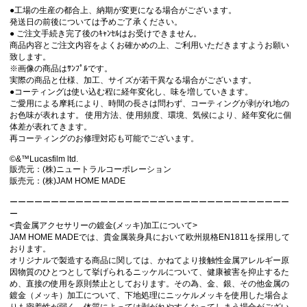
●工場の生産の都合上、納期が変更になる場合がございます。
発送日の前後については予めご了承ください。
● ご注文手続き完了後のｷｬﾝｾﾙはお受けできません。
商品内容とご注文内容をよくお確かめの上、ご利用いただきますようお願い
致します。
※画像の商品はｻﾝﾌﾟﾙです。
実際の商品と仕様、加工、サイズが若干異なる場合がございます。
●コーティングは使い込む程に経年変化し、味を増していきます。
ご愛用による摩耗により、時間の長さは問わず、コーティングが剥がれ地の
お色味が表れます。 使用方法、使用頻度、環境、気候により、経年変化に個
体差が表れてきます。
再コーティングのお修理対応も可能でございます。
©&™Lucasfilm ltd.
販売元：(株)ニュートラルコーポレーション
販売元：(株)JAM HOME MADE
ーーーーーーーーーーーーーーーーーーーーーーーーーーーーーーーーーー
ー
<貴金属アクセサリーの鍍金(メッキ)加工について>
JAM HOME MADEでは、貴金属装身具において欧州規格EN1811を採用して
おります。
オリジナルで製造する商品に関しては、かねてより接触性金属アレルギー原
因物質のひとつとして挙げられるニッケルについて、健康被害を抑止するた
め、直接の使用を原則禁止としております。その為、金、銀、その他金属の
鍍金（メッキ）加工について、下地処理にニッケルメッキを使用した場合よ