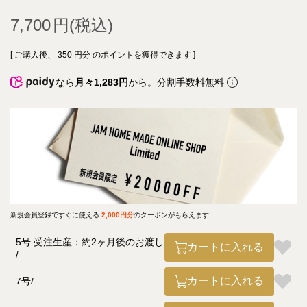
7,700
[ ご購入後、
350
円分 のポイントを獲得できます ]
なら
月々1,283円
から。分割手数料無料
新規会員登録ですぐに使える
2,000円分
のクーポンがもらえます
5号 受注生産：約2ヶ月後のお渡し
カートに入れる
カートに入れる
7号