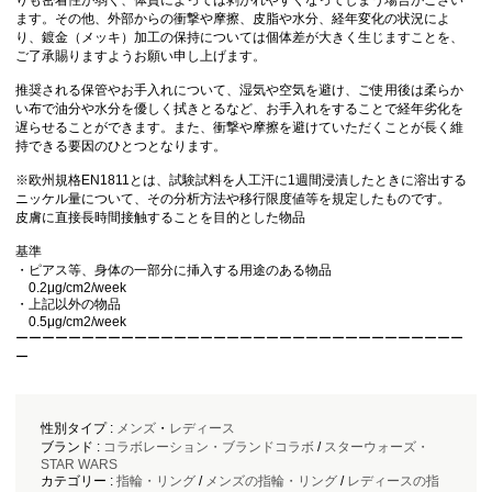
りも密着性が弱く、体質によっては剥がれやすくなってしまう場合がござい
ます。その他、外部からの衝撃や摩擦、皮脂や水分、経年変化の状況によ
り、鍍金（メッキ）加工の保持については個体差が大きく生じますことを、
ご了承賜りますようお願い申し上げます。
推奨される保管やお手入れについて、湿気や空気を避け、ご使用後は柔らか
い布で油分や水分を優しく拭きとるなど、お手入れをすることで経年劣化を
遅らせることができます。 また、衝撃や摩擦を避けていただくことが長く維
持できる要因のひとつとなります。
※欧州規格EN1811とは、試験試料を人工汗に1週間浸漬したときに溶出する
ニッケル量について、その分析方法や移行限度値等を規定したものです。
皮膚に直接長時間接触することを目的とした物品
基準
・ピアス等、身体の一部分に挿入する用途のある物品
0.2μg/cm2/week
・上記以外の物品
0.5μg/cm2/week
ーーーーーーーーーーーーーーーーーーーーーーーーーーーーーーーーーー
ー
性別タイプ :
メンズ
・
レディース
ブランド :
コラボレーション・ブランドコラボ
/
スターウォーズ・
STAR WARS
カテゴリー :
指輪・リング
/
メンズの指輪・リング
/
レディースの指