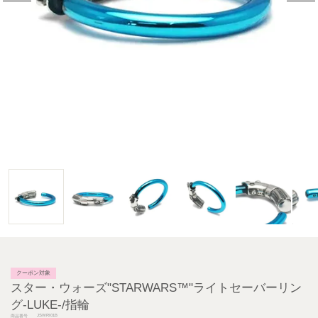
クーポン対象
スター・ウォーズ"STARWARS™"ライトセーバーリン
グ-LUKE-/指輪
JSWRI01B
商品番号