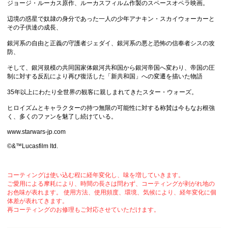
ジョージ・ルーカス原作、ルーカスフィルム作製のスペースオペラ映画。
辺境の惑星で奴隷の身分であった一人の少年アナキン・スカイウォーカーと
その子供達の成長、
銀河系の自由と正義の守護者ジェダイ、銀河系の悪と恐怖の信奉者シスの攻
防、
そして、銀河規模の共同国家体銀河共和国から銀河帝国へ変わり、帝国の圧
制に対する反乱により再び復活した「新共和国」への変遷を描いた物語
35年以上にわたり全世界の観客に親しまれてきたスター・ウォーズ。
ヒロイズムとキャラクターの持つ無限の可能性に対する称賛は今もなお根強
く、多くのファンを魅了し続けている。
www.starwars-jp.com
©&™Lucasfilm ltd.
コーティングは使い込む程に経年変化し、味を増していきます。
ご愛用による摩耗により、時間の長さは問わず、コーティングが剥がれ地の
お色味が表れます。 使用方法、使用頻度、環境、気候により、経年変化に個
体差が表れてきます。
再コーティングのお修理もご対応させていただけます。