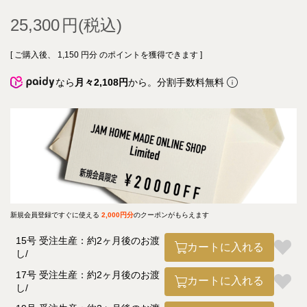
25,300
[ ご購入後、
1,150
円分 のポイントを獲得できます ]
なら
月々2,108円
から。分割手数料無料
新規会員登録ですぐに使える
2,000円分
のクーポンがもらえます
15号 受注生産：約2ヶ月後のお渡
カートに入れる
し
17号 受注生産：約2ヶ月後のお渡
カートに入れる
し