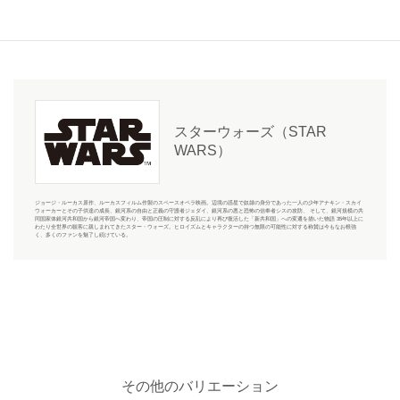
スターウォーズ（STAR
WARS）
ジョージ・ルーカス原作、ルーカスフィルム作製のスペースオペラ映画。辺境の惑星で奴隷の身分であった一人の少年アナキン・スカイ
ウォーカーとその子供達の成長、銀河系の自由と正義の守護者ジェダイ、銀河系の悪と恐怖の信奉者シスの攻防、 そして、銀河規模の共
同国家体銀河共和国から銀河帝国へ変わり、帝国の圧制に対する反乱により再び復活した「新共和国」への変遷を描いた物語 35年以上に
わたり全世界の観客に親しまれてきたスター・ウォーズ。ヒロイズムとキャラクターの持つ無限の可能性に対する称賛は今もなお根強
く、多くのファンを魅了し続けている。
その他のバリエーション