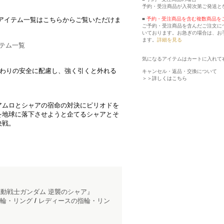
予約・受注商品が入荷次第ご発送と
■
予約・受注商品を含む複数商品を
アイテム一覧はこちらからご覧いただけま
ご予約・受注商品を含んだご注文に
いております。お急ぎの場合は、お
ます。
詳細を見る
イテム一覧
気になるアイテムはカートに入れて
まわりの安全に配慮し、強く引くと外れる
キャンセル・返品・交換について
＞＞詳しくはこちら
アムロとシャアの宿命の対決にピリオドを
を地球に落下させようと企てるシャアとそ
決戦。
動戦士ガンダム 逆襲のシャア』
輪・リング
/
レディースの指輪・リン