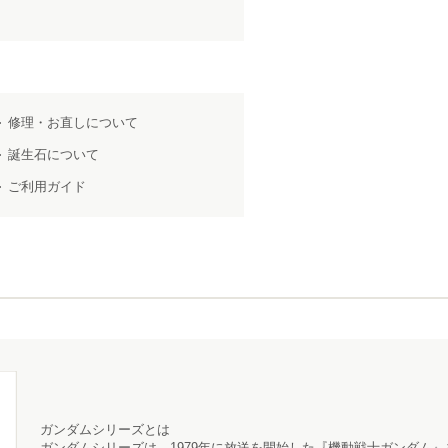
修理・お直しについて
誕生石について
ご利用ガイド
ガンダムシリーズとは
ガンダムシリーズ
は、1979年に放送を開始した『機動戦士ガンダム