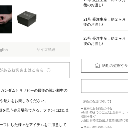
後のお渡し
21号 受注生産：約２ヶ月
後のお渡し
23号 受注生産：約２ヶ月
後のお渡し
サイズ詳細
glish
納期の短縮やサ
νガンダムとサザビーの最後の戦い劇中の
いや魅力をお楽しみください。
【商品の配送に関して】
■ 在庫のある商品の場合
観を思う存分堪能できる、ファンにはたま
AM11:45までのご注文は当日中
祝日を除く)
お届け日時指定便は3営業日以降で
チーフにした様々なアイテムをご用意して
■ 予約・受注商品の場合