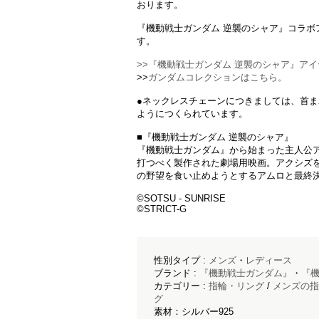
おります。
『機動戦士ガンダム 逆襲のシャア』コラボ
す。
>>『機動戦士ガンダム 逆襲のシャア』ア
>>
ガンダムコレクションはこちら。
●ネックレスチェーンにつきましては、首
ようにつくられています。
■『機動戦士ガンダム 逆襲のシャア』
『機動戦士ガンダム』から始まった主人公
打つべく製作された劇場用映画。アクシズ
の野望を食い止めようとするアムロと最終
©︎SOTSU - SUNRISE
©︎STRICT-G
性別タイプ :
メンズ
・
レディース
ブランド :
『機動戦士ガンダム』
・
『機
カテゴリー :
指輪・リング
/
メンズの指
グ
素材：シルバー925