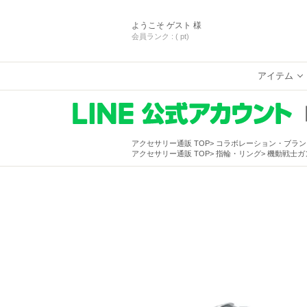
ようこそ
ゲスト 様
会員ランク :
( pt)
アイテム
アクセサリー通販 TOP
コラボレーション・ブラン
アクセサリー通販 TOP
指輪・リング
機動戦士ガ