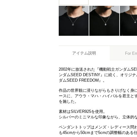
アイテム説明
For En
2002年に放送された『機動戦士ガンダムSE
ンダムSEED DESTINY』に続く、オリ
ダムSEED FREEDOM』。
作品の世界観に浸りながらもさりげなく身
ースに、アウラ・マハ・ハイバルを君主と
を施した。
素材はSILVER925を使用。
シルバーのミニマルな印象ながら、立体的
ペンダントトップはメンズ・レディース問
も45cmから50cmまで5cmの調整幅のあ