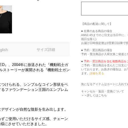
【商品の配送に関して】
■ 在庫のある商品の場合
AM11:45までのご注文は当日中
祝日を除く)
お届け日時指定便は3営業日以降で
サイズ詳細
glish
■ 予約・受注商品の場合
予約・受注商品が入荷次第ご発送と
■
予約・受注商品を含む複数商品を
ED』、2004年に放送された『機動戦士ガ
ご予約・受注商品を含んだご注文に
いております。お急ぎの場合は、お
ジナルストーリーが展開される『機動戦士ガン
ます。
詳細を見る
につけられる、シンプルなコイン形状をベ
気になるアイテムはカートに入れて
するファウンデーション王国のエンブレム
キャンセル・返品・交換について
＞＞詳しくはこちら
なデザインが自然な陰影を生み出します。
わずご使用いただけるサイズ感、チェーン
る仕様にさせていただきました。