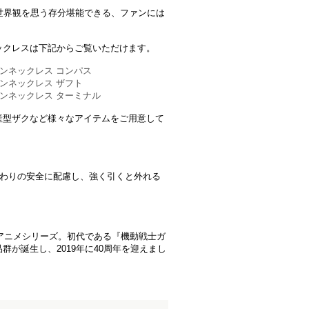
』の世界観を思う存分堪能できる、ファンには
ックレスは下記からご覧いただけます。
コインネックレス コンパス
コインネックレス ザフト
コインネックレス ターミナル
産型ザクなど様々なアイテムをご用意して
まわりの安全に配慮し、強く引くと外れる
トアニメシリーズ。初代である『機動戦士ガ
が誕生し、2019年に40周年を迎えまし