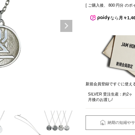
[ ご購入後、
800
円分 のポ
なら
月々1,4
新規会員登録ですぐに使え
SILVER 受注生産：約2ヶ
月後のお渡し
納期の短縮やサ