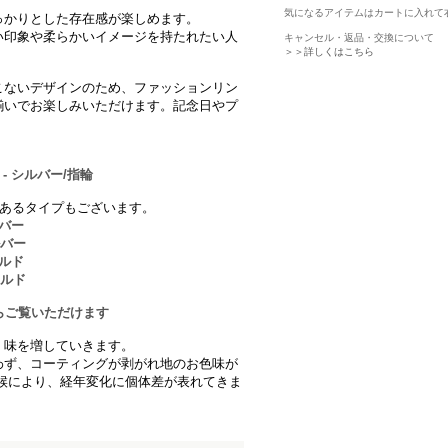
。
気になるアイテムはカートに入れて
っかりとした存在感が楽しめます。
い印象や柔らかいイメージを持たれたい人
キャンセル・返品・交換について
＞＞詳しくはこちら
こないデザインのため、ファッションリン
揃いでお楽しみいただけます。記念日やプ
- シルバー/指輪
表にあるタイプもございます。
ルバー
ルバー
ールド
ールド
こちらからご覧いただけます
、味を増していきます。
わず、コーティングが剥がれ地のお色味が
候により、経年変化に個体差が表れてきま