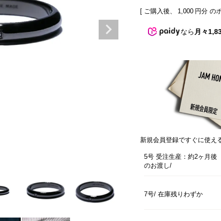
[ ご購入後、
1,000
円分 の
なら
月々1,8
新規会員登録ですぐに使え
5号 受注生産：約2ヶ月後
のお渡し
7号
在庫残りわずか