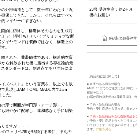
23号 受注生産：約2ヶ月
位の外部構造として、数千年にわたり「呪
後のお渡し
を担保してきた。しかし、それらはすべて
天的レイヤーにすぎない。
意図的に切除し、構造体そのものを生成前
丸》と《平打ち》というプリミティブな断
納期の短縮やサ
然ダイヤモンドは装飾ではなく、構造上の
示す。
り離された、非装飾体であり、構造的本質
意味から解放された後に露出する存在論的最
考えるスタンダードは、到達点であり同時に出
【商品の配送に関して】
ルイズベスト」という言葉を、以上でも以
■ 在庫のある商品の場合
AM11:45までのご注文は当日中
現しJAM HOME MADE内でJam
祝日を除く)
化しました。
お届け日時指定便は3営業日以降で
■ 予約・受注商品の場合
輪の形で断面が半円形（アーチ形）。
予約・受注商品が入荷次第ご発送と
にも細やかに配慮し、違和感なく手に馴染
■
予約・受注商品を含む複数商品を
ご予約・受注商品を含んだご注文に
いております。お急ぎの場合は、お
ありますが・・・
ます。
詳細を見る
インのフェリペ2世が結婚する際に、甲丸の