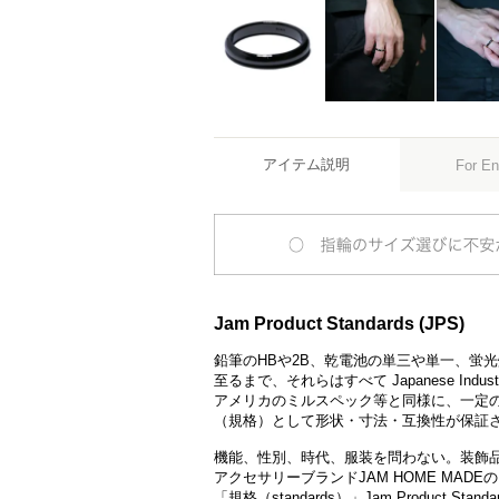
アイテム説明
For En
Jam Product Standards (JPS)
鉛筆のHBや2B、乾電池の単三や単一、蛍
至るまで、それらはすべて Japanese Indust
アメリカのミルスペック等と同様に、一定
（規格）として形状・寸法・互換性が保証
機能、性別、時代、服装を問わない。装飾
アクセサリーブランドJAM HOME MA
「規格（standards）」Jam Product S