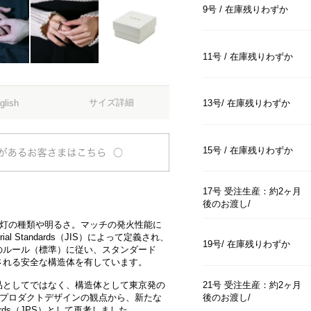
9号
在庫残りわずか
11号
在庫残りわずか
サイズ詳細
glish
13号
在庫残りわずか
15号
在庫残りわずか
17号 受注生産：約2ヶ月
後のお渡し
光灯の種類や明るさ。マッチの発火性能に
rial Standards（JIS）によって定義され、
19号
在庫残りわずか
のルール（標準）に従い、スタンダード
される安全な構造体を有しています。
21号 受注生産：約2ヶ月
品としてではなく、構造体として東京発の
後のお渡し
DEのプロダクトデザインの観点から、新たな
tandards（JPS）として再考しました。