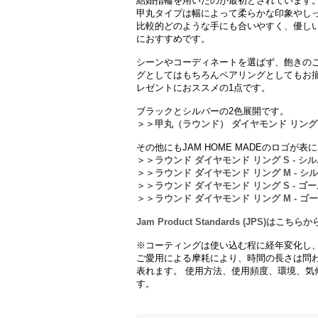
結婚指輪を用いたのが最初とされています
甲丸タイプは幅によって柔らかな印象やし
比較的どのような手にも合いやすく、優し
におすすめです。
シーンやコーディネートを選ばず、飽きの
グとしてはもちろんペアリングとしてもお
レゼントにおススメの1点です。
ブラックとシルバーの2色展開です。
＞＞甲丸（ラウンド） ダイヤモンド リング 
その他にもJAM HOME MADEのロゴが
＞＞ラウンド ダイヤモンド リング S - シ
＞＞ラウンド ダイヤモンド リング M - シ
＞＞ラウンド ダイヤモンド リング S - ゴ
＞＞ラウンド ダイヤモンド リング M - ゴ
Jam Product Standards (JPS)は
※コーティングは使い込む程に経年変化し
ご愛用による摩耗により、時間の長さは問
表れます。 使用方法、使用頻度、環境、気
す。