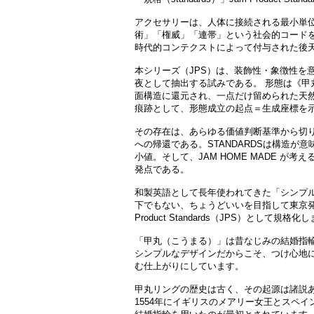
アクセサリーは、人体に接続される最小単
術」「権威」「連帯」という社会的コード
時代的コンテクストによって付与された後
本シリーズ（JPS）は、装飾性・象徴性を
夜として抽出する試みである。 形態は《甲
面構造に還元され、一点だけ留められた天
痕跡として、形態成立の起点＝生成座標を
その存在は、あらゆる価値判断基準から切
への帰還である。STANDARDSは構造が
小値。そして、JAM HOME MADE が
発点である。
和製英語として長年使われてきた「シンプ
下でもない、ちょうどいいを目指して東京発で具
Product Standards（JPS）として規格
「甲丸（こうまる）」は昔なじみの結婚指
シンプルなデザインだからこそ、つけ心地
む仕上がりにしています。
甲丸リングの歴史は古く、その起源は諸説
1554年にイギリスのメアリー女王とスペ