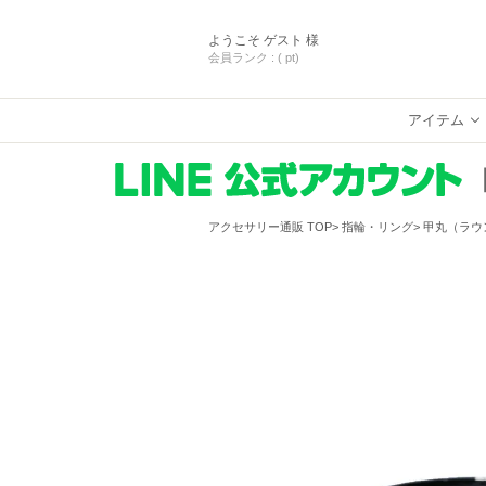
ようこそ
ゲスト 様
会員ランク :
( pt)
アイテム
アクセサリー通販 TOP
指輪・リング
甲丸（ラウン