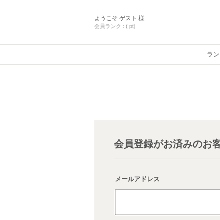
ようこそ
ゲスト 様
会員ランク :
( pt)
ラン
会員登録がお済みのお
メールアドレス