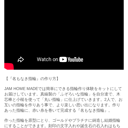
【『名もなき指輪』の作り方】
JAM HOME MADEでは簡単にできる指輪作り体験をキットにして
お届けしています。真鍮製の「ふぞろいな指輪」を自分達で、木
芯棒と小槌を使って「丸い指輪」に仕上げていきます。2人で、お
互いの指輪を作りあう事で、より楽しい思い出になります。作り
あった指輪に、赤い糸を巻いて完成する『名もなき指輪』。
作った指輪を原型にとり、ゴールドやプラチナに鋳造し結婚指輪
にすることができます。刻印の文字入れや誕生石の石入れはもち