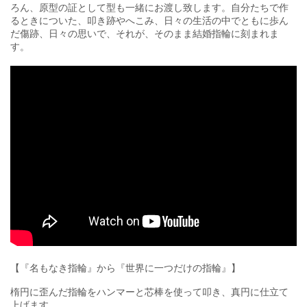
ろん、原型の証として型も一緒にお渡し致します。自分たちで作
るときについた、叩き跡やへこみ、日々の生活の中でともに歩ん
だ傷跡、日々の思いで、それが、そのまま結婚指輪に刻まれま
す。
【『名もなき指輪』から『世界に一つだけの指輪』】
楕円に歪んだ指輪をハンマーと芯棒を使って叩き、真円に仕立て
上げます。