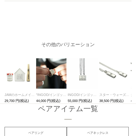
その他のバリエーション
JAMのホームメイドリング（フリーサイズ）Ver,シャトンダイヤモンド/ 手作り ペアリング
"INGOD/インゴット"シェアリング/指輪・ペアリング
INGOD/インゴットシェアネックレス/ペアネックレス
スター・ウォーズ"STARWARS™"メッセージペアネックレス
29,700
44,000
55,000
38,500
44,
ペアアイテム一覧
ペアリング
ペアネックレス