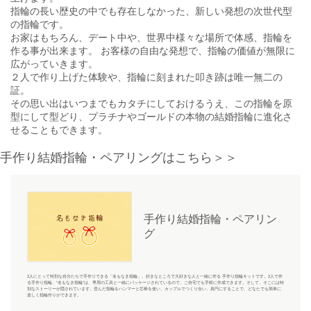
指輪の長い歴史の中でも存在しなかった、新しい発想の次世代型
の指輪です。
お家はもちろん、デート中や、世界中様々な場所で体感、指輪を
作る事が出来ます。 お客様の自由な発想で、指輪の価値が無限に
広がっていきます。
２人で作り上げた体験や、指輪に刻まれた叩き跡は唯一無二の
証。
その思い出はいつまでもカタチにしておけるうえ、この指輪を原
型にして型どり、プラチナやゴールドの本物の結婚指輪に進化さ
せることもできます。
手作り結婚指輪・ペアリングはこちら＞＞
手作り結婚指輪・ペアリン
グ
2人にとって特別な自分たちで手作りできる「名もなき指輪」。好きなところで大好きな人と一緒に作る 手作り指輪キットです。2人で作
る手作り指輪、“名もなき指輪”は、専用の工具と一緒にパッケージされているので、ご自宅でも手軽に作成できます。そして、そこには特
別なストーリーが隠されています。歪んだ指輪をハンマーと芯棒を使い、カップルでつくり合い、真円にすることで、どなたでも簡単に
楽しく指輪作りができます。