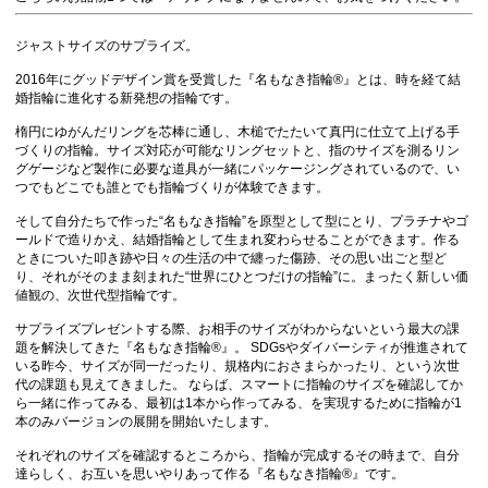
ジャストサイズのサプライズ。
2016年にグッドデザイン賞を受賞した『名もなき指輪®』とは、時を経て結
婚指輪に進化する新発想の指輪です。
楕円にゆがんだリングを芯棒に通し、木槌でたたいて真円に仕立て上げる手
づくりの指輪。サイズ対応が可能なリングセットと、指のサイズを測るリン
グゲージなど製作に必要な道具が一緒にパッケージングされているので、い
つでもどこでも誰とでも指輪づくりが体験できます。
そして自分たちで作った“名もなき指輪”を原型として型にとり、プラチナやゴ
ールドで造りかえ、結婚指輪として生まれ変わらせることができます。作る
ときについた叩き跡や日々の生活の中で纏った傷跡、その思い出ごと型ど
り、それがそのまま刻まれた“世界にひとつだけの指輪”に。まったく新しい価
値観の、次世代型指輪です。
サプライズプレゼントする際、お相手のサイズがわからないという最大の課
題を解決してきた『名もなき指輪®』。 SDGsやダイバーシティが推進されて
いる昨今、サイズが同一だったり、規格内におさまらかったり、という次世
代の課題も見えてきました。 ならば、スマートに指輪のサイズを確認してか
ら一緒に作ってみる、最初は1本から作ってみる、を実現するために指輪が1
本のみバージョンの展開を開始いたします。
それぞれのサイズを確認するところから、指輪が完成するその時まで、自分
達らしく、お互いを思いやりあって作る『名もなき指輪®』です。