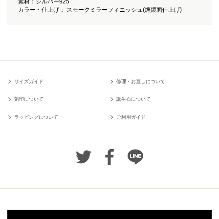
素材：シルバー925
カラー・仕上げ： スモークミラーフィニッシュ(燻鏡面仕上げ)
サイズガイド
修理・お直しについて
刻印について
誕生石について
ラッピングについて
ご利用ガイド