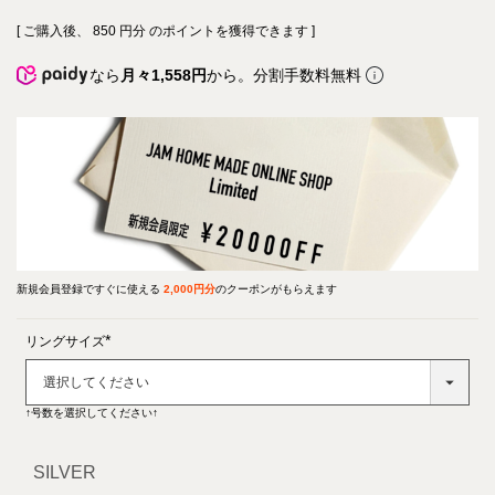
[ ご購入後、
850
円分 のポイントを獲得できます ]
なら
月々1,558円
から。分割手数料無料
新規会員登録ですぐに使える
2,000円分
のクーポンがもらえます
リングサイズ
(必
須)
↑号数を選択してください↑
SILVER