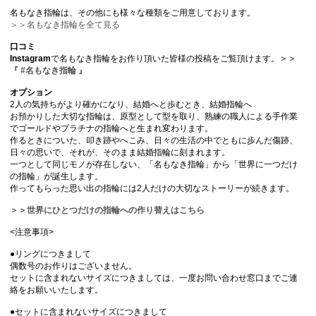
名もなき指輪は、その他にも様々な種類をご用意しております。
＞＞名もなき指輪を全て見る
口コミ
Instagram
で名もなき指輪をお作り頂いた皆様の投稿をご覧頂けます。
＞＞
『 #名もなき指輪 』
オプション
2人の気持ちがより確かになり、結婚へと歩むとき、結婚指輪へ
お預かりした大切な指輪は、原型として型を取り、熟練の職人による手作業
でゴールドやプラチナの指輪へと生まれ変わります。
作るときについた、叩き跡やへこみ、日々の生活の中でともに歩んだ傷跡、
日々の思いで、それが、そのまま結婚指輪に刻まれます。
一つとして同じモノが存在しない、「名もなき指輪」から「世界に一つだけ
の指輪」が誕生します。
作ってもらった思い出の指輪には2人だけの大切なストーリーが続きます。
＞＞世界にひとつだけの指輪への作り替えはこちら
<注意事項>
●リングにつきまして
偶数号のお作りはございません。
セットに含まれないサイズにつきましては、一度お問い合わせ窓口までご連
絡をお願いいたします。
●セットに含まれないサイズにつきまして