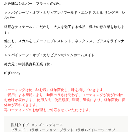
お色味はシルバー、ブラックの2色。
＞＞パイレーツ・オブ・カリビアン / ワールド・エンド スカル リング M - シ
ルバー
繊細なディテールにこだわり、大人を魅了する逸品。極上の存在感を放ちま
す。
他にも、スカルをモチーフにブレスレット、ネックレス、ピアスをラインナ
ップ。
＞＞パイレーツ・オブ・カリビアン×ジャムホームメイド
発売元：中川装身具工業（株）
(C)Disney
コーティングは使い込む程に経年変化し、味を増していきます。
ご愛用による摩耗により、時間の長さは問わず、コーティングが剥がれ地の
お色味が表れます。 使用方法、使用頻度、環境、気候により、経年変化に個
体差が表れてきます。
再コーティングのお修理もご対応させていただけます。
性別タイプ :
メンズ
・
レディース
ブランド :
コラボレーション・ブランドコラボ
/
パイレーツ・オブ・