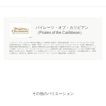
パイレーツ・オブ・カリビアン
（Pirates of the Caribbean）
『パイレーツ・オブ・カリビアン/呪われた海賊たち』が2003年に公開され、第1作の成功の後、ウォルト・ディズニーピクチャーズは、
三部作計画があることを明らかに。2006年、2作目『パイレーツ・オブ・カリビアン/デッドマンズ・チェスト』が公開。続編も成功し、
世界初公開日の興行記録を破った。最終的に世界興行収入は史上2番目の速さで10億6617万9725ドルまでに達し、歴代4位となった。シリ
ーズ3作目『パイレーツ・オブ・カリビアン/ワールド・エンド』は翌2007年に公開。2011年3月現在までにシリーズ全てで世界中で26億
8000万ドルを売り上げた。2008年9月、デップは4作目となる『パイレーツ・オブ・カリビアン/生命の泉』への出演契約を果たし、2011年
に公開された。2017年には、第5作目となる『パイレーツ・オブ・カリビアン/最後の海賊』が公開された。
その他のバリエーション