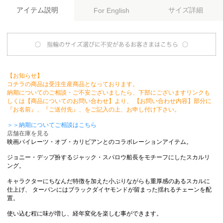
アイテム説明
サイズ詳細
For English
【お知らせ】
コチラの商品は受注生産商品となっております。
納期についてのご相談・ご不安ございましたら、下部にございますリンクも
しくは【商品についてのお問い合わせ】より、 【お問い合わせ内容】部分に
『お名前』、『ご送付先』、をご記入の上、お申し付け下さい。
＞＞納期についてご相談はこちら
店舗在庫を見る
映画パイレーツ・オブ・カリビアンとのコラボレーションアイテム。
ジョニー・デップ扮するジャック・スパロウ船長をモチーフにしたスカルリ
ング。
キャラクターにちなんだ特徴を加えた小ぶりながらも重厚感のあるスカルに
仕上げ、 ターバンにはブラックダイヤモンドが留まった揺れるチェーンを配
置。
使い込む程に味が増し、経年変化を楽しむ事ができます。