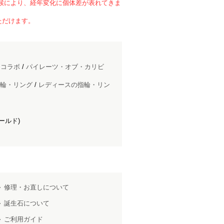
候により、経年変化に個体差が表れてきま
ただけます。
ドコラボ
/
パイレーツ・オブ・カリビ
輪・リング
/
レディースの指輪・リン
ールド)
修理・お直しについて
誕生石について
ご利用ガイド