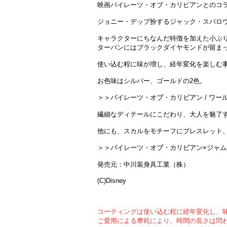
映画パイレーツ・オブ・カリビアンとのコ
ジョニー・デップ扮するジャック・スパロ
キャラクターにちなんだ特徴を加えた小ぶ
ターバンにはブラックダイヤモンドが留ま
使い込む程に味が増し、経年変化を楽しむ
お色味はシルバー、ゴールドの2色。
＞＞パイレーツ・オブ・カリビアン / ワールド
繊細なディテールにこだわり、大人を魅了
他にも、スカルをモチーフにブレスレット
＞＞パイレーツ・オブ・カリビアン×ジャ
発売元：中川装身具工業（株）
(C)Disney
コーティングは使い込む程に経年変化し、
ご愛用による摩耗により、時間の長さは問