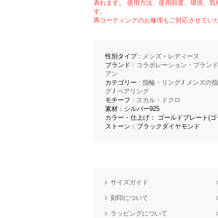
表れます。 使用方法、使用頻度、環境、気
す。
再コーティングのお修理もご対応させてい
性別タイプ :
メンズ
・
レディース
ブランド :
コラボレーション・ブラン
アン
カテゴリー :
指輪・リング
/
メンズの指
グ
/
ペアリング
モチーフ :
スカル・ドクロ
素材：シルバー925
カラー・仕上げ： ゴールドプレート(ゴ
ストーン：ブラックダイヤモンド
サイズガイド
刻印について
ラッピングについて