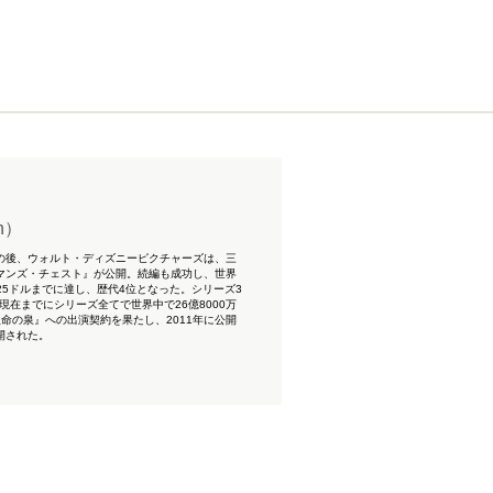
n）
功の後、ウォルト・ディズニーピクチャーズは、三
ドマンズ・チェスト』が公開。続編も成功し、世界
25ドルまでに達し、歴代4位となった。シリーズ3
現在までにシリーズ全てで世界中で26億8000万
生命の泉』への出演契約を果たし、2011年に公開
開された。