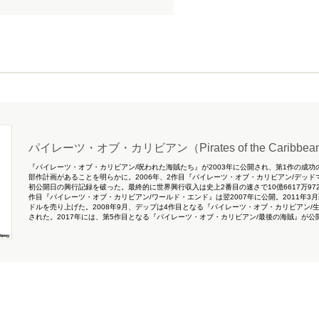
パイレーツ・オブ・カリビアン（Pirates of the Caribbea
『パイレーツ・オブ・カリビアン/呪われた海賊たち』が2003年に公開され、第1作の成
部作計画があることを明らかに。2006年、2作目『パイレーツ・オブ・カリビアン/デッ
初公開日の興行記録を破った。最終的に世界興行収入は史上2番目の速さで10億6617万97
作目『パイレーツ・オブ・カリビアン/ワールド・エンド』は翌2007年に公開。2011年3月
ドルを売り上げた。2008年9月、デップは4作目となる『パイレーツ・オブ・カリビアン/
された。2017年には、第5作目となる『パイレーツ・オブ・カリビアン/最後の海賊』が公