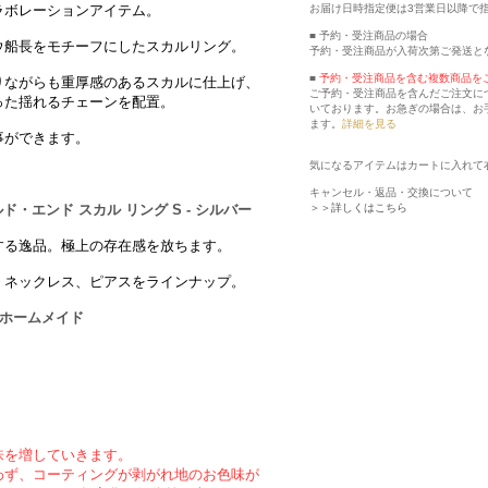
お届け日時指定便は3営業日以降で
ラボレーションアイテム。
■ 予約・受注商品の場合
ウ船長をモチーフにしたスカルリング。
予約・受注商品が入荷次第ご発送と
■
予約・受注商品を含む複数商品を
りながらも重厚感のあるスカルに仕上げ、
ご予約・受注商品を含んだご注文に
った揺れるチェーンを配置。
いております。お急ぎの場合は、お
ます。
詳細を見る
事ができます。
気になるアイテムはカートに入れて
キャンセル・返品・交換について
＞＞詳しくはこちら
・エンド スカル リング S - シルバー
する逸品。極上の存在感を放ちます。
、ネックレス、ピアスをラインナップ。
ムホームメイド
味を増していきます。
わず、コーティングが剥がれ地のお色味が