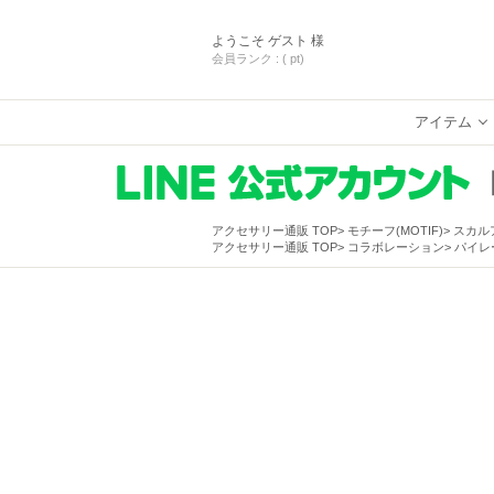
ようこそ
ゲスト 様
会員ランク :
( pt)
アイテム
アクセサリー通販 TOP
モチーフ(MOTIF)
スカル
アクセサリー通販 TOP
コラボレーション
パイレ