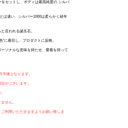
ーをセットし、ボディは最高純度の シルバ
とは違い、シルバー1000は柔らかく経年
ると言われる誕生石。
の色”に着目し、プロダクトに反映。
パーソナルな意味を持たせ、愛着を持って
ｹ月半後となります。
場合がございます。
い。
きません。
、ご利用いただきますようお願い致しま