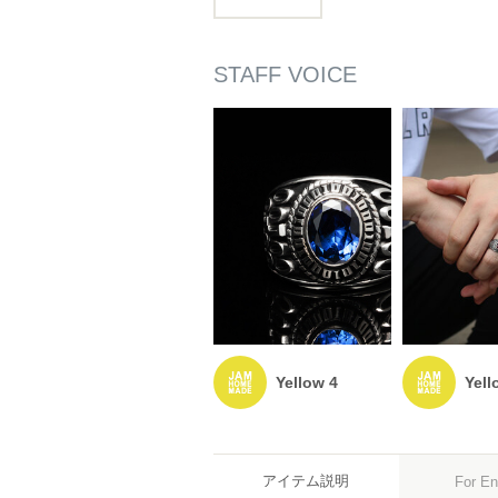
Yellow 4
Yell
アイテム説明
For En