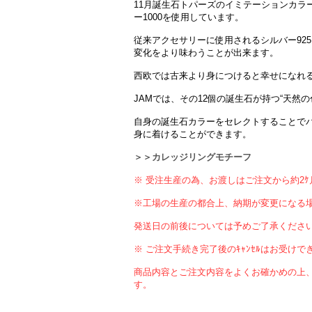
11月誕生石トパーズのイミテーションカラ
ー1000を使用しています。
従来アクセサリーに使用されるシルバー925
変化をより味わうことが出来ます。
西欧では古来より身につけると幸せになれ
JAMでは、その12個の誕生石が持つ“天然
自身の誕生石カラーをセレクトすることで
身に着けることができます。
＞＞カレッジリングモチーフ
※ 受注生産の為、お渡しはご注文から約2
※工場の生産の都合上、納期が変更になる
発送日の前後については予めご了承くださ
※ ご注文手続き完了後のｷｬﾝｾﾙはお受けで
商品内容とご注文内容をよくお確かめの上
す。