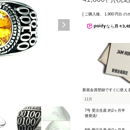
[ ご購入後、
1,900
円分 の
なら
月々3,4
新規会員登録ですぐに使え
11月
7号 受注生産:約2ヶ月半
後発送
8号 受注生産:約2ヶ月半