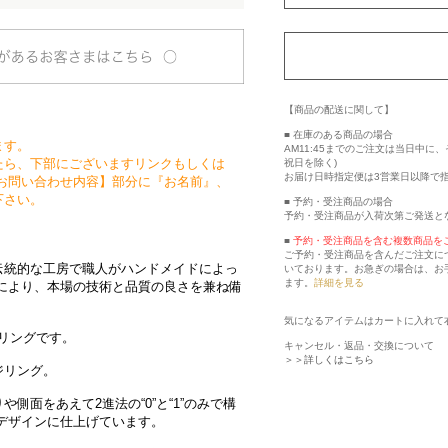
【商品の配送に関して】
■ 在庫のある商品の場合
ます。
AM11:45までのご注文は当日中
たら、下部にございますリンクもしくは
祝日を除く)
お届け日時指定便は3営業日以降で
お問い合わせ内容】部分に『お名前』、
下さい。
■ 予約・受注商品の場合
予約・受注商品が入荷次第ご発送と
■
予約・受注商品を含む複数商品を
ご予約・受注商品を含んだご注文に
伝統的な工房で職人がハンドメイドによっ
いております。お急ぎの場合は、お
ます。
詳細を見る
により、本場の技術と品質の良さを兼ね備
気になるアイテムはカートに入れて
ッジリングです。
キャンセル・返品・交換について
＞＞詳しくはこちら
ジリング。
側面をあえて2進法の“0”と“1”のみで構
デザインに仕上げています。