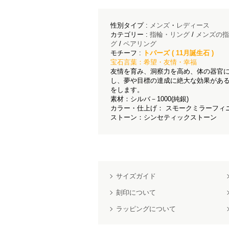
性別タイプ :
メンズ
・
レディース
カテゴリー :
指輪・リング
/
メンズの指
グ
/
ペアリング
モチーフ :
トパーズ ( 11月誕生石 )
宝石言葉：希望・友情・幸福
友情を育み、洞察力を高め、体の器官
し、夢や目標の達成に絶大な効果があ
をします。
素材：シルバ－1000(純銀)
カラー・仕上げ： スモークミラーフィニ
ストーン：シンセティックストーン
サイズガイド
刻印について
ラッピングについて