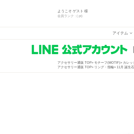
ようこそ
ゲスト 様
会員ランク :
( pt)
アイテム
アクセサリー通販 TOP
モチーフ(MOTIF)
カレッ
アクセサリー通販 TOP
リング・指輪
11月 誕生石