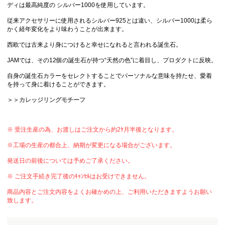
ディは最高純度の シルバー1000を使用しています。
従来アクセサリーに使用されるシルバー925とは違い、シルバー1000は柔ら
かく経年変化をより味わうことが出来ます。
西欧では古来より身につけると幸せになれると言われる誕生石。
JAMでは、その12個の誕生石が持つ“天然の色”に着目し、プロダクトに反映。
自身の誕生石カラーをセレクトすることでパーソナルな意味を持たせ、愛着
を持って身に着けることができます。
＞＞カレッジリングモチーフ
※ 受注生産の為、お渡しはご注文から約2ｹ月半後となります。
※工場の生産の都合上、納期が変更になる場合がございます。
発送日の前後については予めご了承ください。
※ ご注文手続き完了後のｷｬﾝｾﾙはお受けできません。
商品内容とご注文内容をよくお確かめの上、ご利用いただきますようお願い
致します。