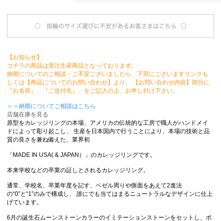
【お知らせ】
コチラの商品は受注生産商品となっております。
納期についてのご相談・ご不安ございましたら、下部にございますリンクも
しくは【商品についてのお問い合わせ】より、 【お問い合わせ内容】部分に
『お名前』、『ご送付先』、をご記入の上、お申し付け下さい。
＞＞納期についてご相談はこちら
店舗在庫を見る
原型をカレッジリングの本場、アメリカの伝統的な工房で職人がハンドメイ
ドによって彫り起こし、 生産を日本国内で行うことにより、本場の技術と品
質の良さを兼ね備えた、業界初
「MADE IN USA( & JAPAN）」のカレッジリングです。
本来学校などの卒業の証しとされるカレッジリング。
通常、学校名、卒業年度を記す、ベゼル周りや側面をあえて2進法
の“0”と“1”のみで構成し、 誰にでも当てはまるニュートラルなデザインに仕上
げています。
6月の誕生石ムーンストーンカラーのイミテーションストーンをセットし、ボ