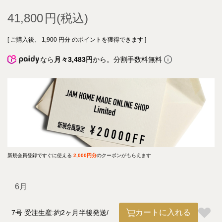
41,800
[ ご購入後、
1,900
円分 のポイントを獲得できます ]
なら
月々3,483円
から。分割手数料無料
新規会員登録ですぐに使える
2,000円分
のクーポンがもらえます
6月
カートに入れる
7号 受注生産:約2ヶ月半後発送