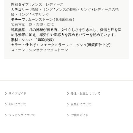
性別タイプ :
メンズ
・
レディース
カテゴリー :
指輪・リング
/
メンズの指輪・リング
/
レディースの指
輪・リング
/
ペアリング
モチーフ :
ムーンストーン ( 6月誕生石 )
宝石言葉：愛・希望・幸福
純真無垢、月の神秘が宿る石。女性らしさを引き出し、愛情と絆を深
める効果に加え、感受性や直感力を高めるパワーを秘めています。
素材：シルバ－1000(純銀)
カラー・仕上げ： スモークミラーフィニッシュ(燻鏡面仕上げ)
ストーン：シンセティックストーン
サイズガイド
修理・お直しについて
刻印について
誕生石について
ラッピングについて
ご利用ガイド