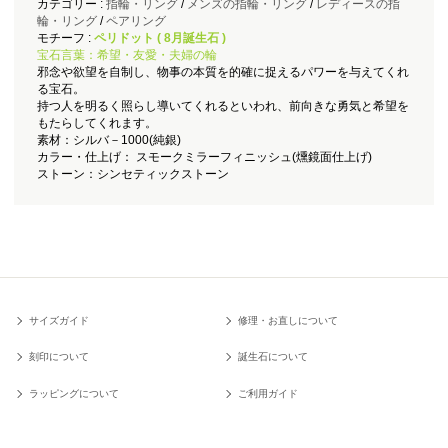
カテゴリー :
指輪・リング
/
メンズの指輪・リング
/
レディースの指
輪・リング
/
ペアリング
モチーフ :
ペリドット ( 8月誕生石 )
宝石言葉：希望・友愛・夫婦の輪
邪念や欲望を自制し、物事の本質を的確に捉えるパワーを与えてくれ
る宝石。
持つ人を明るく照らし導いてくれるといわれ、前向きな勇気と希望を
もたらしてくれます。
素材：シルバ－1000(純銀)
カラー・仕上げ： スモークミラーフィニッシュ(燻鏡面仕上げ)
ストーン：シンセティックストーン
サイズガイド
修理・お直しについて
刻印について
誕生石について
ラッピングについて
ご利用ガイド