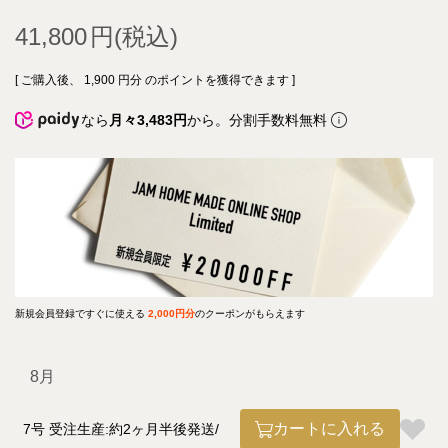
41,800
[ ご購入後、
1,900
円分 のポイントを獲得できます ]
なら
月々3,483円
から。分割手数料無料
新規会員登録ですぐに使える
2,000円分
のクーポンがもらえます
8月
カートに入れる
7号 受注生産:約2ヶ月半後発送