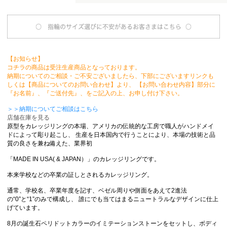
【お知らせ】
コチラの商品は受注生産商品となっております。
納期についてのご相談・ご不安ございましたら、下部にございますリンクも
しくは【商品についてのお問い合わせ】より、 【お問い合わせ内容】部分に
『お名前』、『ご送付先』、をご記入の上、お申し付け下さい。
＞＞納期についてご相談はこちら
店舗在庫を見る
原型をカレッジリングの本場、アメリカの伝統的な工房で職人がハンドメイ
ドによって彫り起こし、 生産を日本国内で行うことにより、本場の技術と品
質の良さを兼ね備えた、業界初
「MADE IN USA( & JAPAN）」のカレッジリングです。
本来学校などの卒業の証しとされるカレッジリング。
通常、学校名、卒業年度を記す、ベゼル周りや側面をあえて2進法
の“0”と“1”のみで構成し、 誰にでも当てはまるニュートラルなデザインに仕上
げています。
8月の誕生石ペリドットカラーのイミテーションストーンをセットし、ボディ