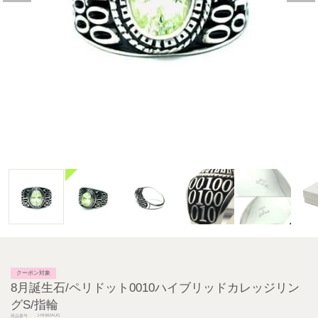
クーポン対象
8月誕生石/ペリドット0010ハイブリッドカレッジリン
グS/指輪
J-RI062AUG
商品番号