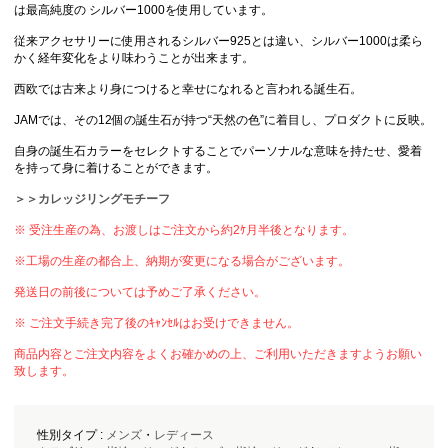
は最高純度の シルバー1000を使用しています。
従来アクセサリーに使用されるシルバー925とは違い、シルバー1000は柔ら
かく経年変化をより味わうことが出来ます。
西欧では古来より身につけると幸せになれると言われる誕生石。
JAMでは、その12個の誕生石が持つ“天然の色”に着目し、プロダクトに反映。
自身の誕生石カラーをセレクトすることでパーソナルな意味を持たせ、愛着
を持って身に着けることができます。
＞＞カレッジリングモチーフ
※ 受注生産の為、お渡しはご注文から約2ｹ月半後となります。
※工場の生産の都合上、納期が変更になる場合がございます。
発送日の前後については予めご了承ください。
※ ご注文手続き完了後のｷｬﾝｾﾙはお受けできません。
商品内容とご注文内容をよくお確かめの上、ご利用いただきますようお願い
致します。
性別タイプ :
メンズ
・
レディース