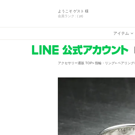
ようこそ
ゲスト 様
会員ランク :
( pt)
アイテム
アクセサリー通販 TOP
指輪・リング
ペアリング