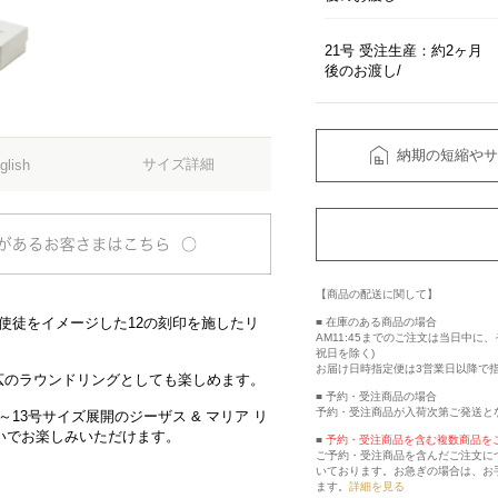
21号 受注生産：約2ヶ月
後のお渡し
納期の短縮やサ
サイズ詳細
glish
【商品の配送に関して】
12使徒をイメージした12の刻印を施したリ
■ 在庫のある商品の場合
AM11:45までのご注文は当日中
祝日を除く)
お届け日時指定便は3営業日以降で
広のラウンドリングとしても楽しめます。
■ 予約・受注商品の場合
予約・受注商品が入荷次第ご発送と
13号サイズ展開のジーザス & マリア リ
揃いでお楽しみいただけます。
■
予約・受注商品を含む複数商品を
ご予約・受注商品を含んだご注文に
いております。お急ぎの場合は、お
ます。
詳細を見る