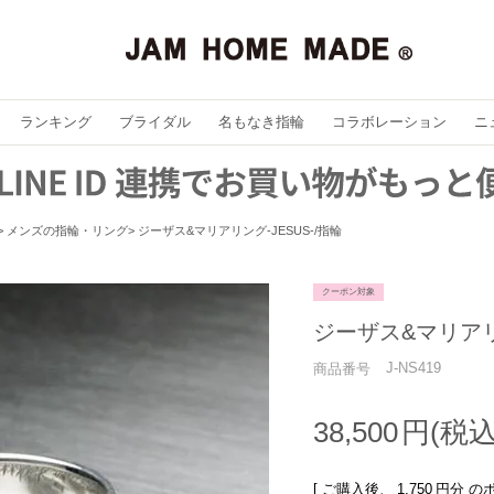
ランキング
ブライダル
名もなき指輪
コラボレーション
ニ
メンズの指輪・リング
ジーザス&マリアリング-JESUS-/指輪
クーポン対象
ジーザス&マリアリン
J-NS419
商品番号
38,500
[ ご購入後、
1,750
円分 の