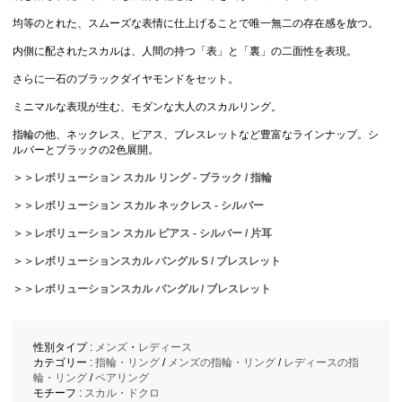
均等のとれた、スムーズな表情に仕上げることで唯一無二の存在感を放つ。
内側に配されたスカルは、人間の持つ「表」と「裏」の二面性を表現。
さらに一石のブラックダイヤモンドをセット。
ミニマルな表現が生む、モダンな大人のスカルリング。
指輪の他、ネックレス、ピアス、ブレスレットなど豊富なラインナップ。シ
ルバーとブラックの2色展開。
＞＞レボリューション スカル リング - ブラック / 指輪
＞＞レボリューション スカル ネックレス - シルバー
＞＞レボリューション スカル ピアス - シルバー / 片耳
＞＞レボリューションスカル バングル S / ブレスレット
＞＞レボリューションスカル バングル / ブレスレット
性別タイプ :
メンズ
・
レディース
カテゴリー :
指輪・リング
/
メンズの指輪・リング
/
レディースの指
輪・リング
/
ペアリング
モチーフ :
スカル・ドクロ