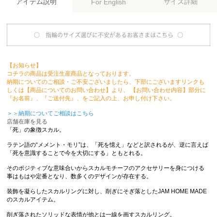
アイテム説明
サイズ詳細
For English
【お知らせ】
コチラの商品は受注生産商品となっております。
納期についてのご相談・ご不安ございましたら、下部にございますリンクも
しくは【商品についてのお問い合わせ】より、 【お問い合わせ内容】部分に
『お名前』、『ご送付先』、をご記入の上、お申し付け下さい。
＞＞納期についてご相談はこちら
店舗在庫を見る
「死」の象徴スカル。
ラテン語の“メメント・モリ”は、「死を憶え」などと訳されるが、逆に言えば
「死を意識することで今を大切にする」ともとれる。
そのポジティブな意味合いからスカルモチーフのアクセサリーを身につける
事はもはや定番となり、数多くのデザインが存在する。
装飾を凝らしたスカルリングに対し、削ぎにそぎ落としたJAM HOME MADE
のスカルアイテム。
削ぎ落されたソリッドな表情が他とは一線を画すスカルリング。