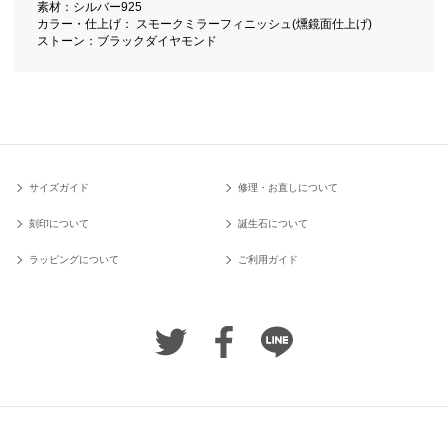
素材：シルバー925
カラー・仕上げ： スモークミラーフィニッシュ(燻鏡面仕上げ)
ストーン：ブラックダイヤモンド
サイズガイド
修理・お直しについて
刻印について
誕生石について
ラッピングについて
ご利用ガイド