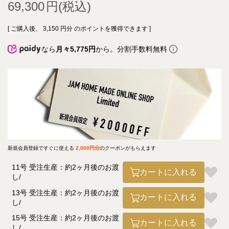
69,300
[ ご購入後、
3,150
円分 のポイントを獲得できます ]
なら
月々5,775円
から。分割手数料無料
新規会員登録ですぐに使える
2,000円分
のクーポンがもらえます
11号 受注生産：約2ヶ月後のお渡
カートに入れる
し
13号 受注生産：約2ヶ月後のお渡
カートに入れる
し
15号 受注生産：約2ヶ月後のお渡
カートに入れる
し