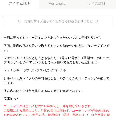
アイテム説明
サイズ詳細
For English
全周に渡ってミッキーアイコンをあしらったシンプルな平打ちリング。
正面、側面の両線を跨いで描きギミックを効かせた飽きのこないデザインで
す。
ファッションリングとしてはもちろん、7号～13号サイズ展開のミッキー ラ
ブ リング Sとのペアリングとしてもお揃いでお楽しみいただけます。
＞＞ミッキー ラブ リング S - ピンクゴールド
シルバーとガンメタルの中間色になる、ルテニウムのコーティングを施して
います。
使い込むほどに経年変化による味を楽しむ事ができます。
(C)Disney
コーティングは使い込む程に経年変化し、味を増していきます。
ご愛用による摩耗により、時間の長さは問わず、コーティングが剥がれ地の
お色味が表れます。 使用方法、使用頻度、環境、気候により、経年変化に個