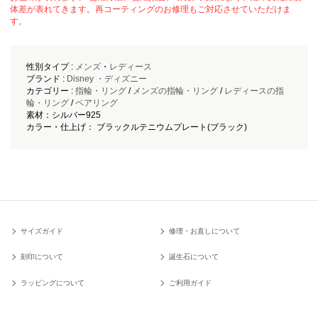
体差が表れてきます。再コーティングのお修理もご対応させていただけま
す。
性別タイプ :
メンズ
・
レディース
ブランド :
Disney ・ディズニー
カテゴリー :
指輪・リング
/
メンズの指輪・リング
/
レディースの指
輪・リング
/
ペアリング
素材：シルバー925
カラー・仕上げ： ブラックルテニウムプレート(ブラック)
サイズガイド
修理・お直しについて
刻印について
誕生石について
ラッピングについて
ご利用ガイド