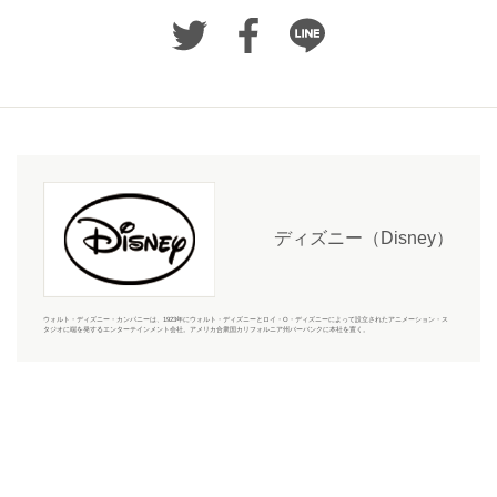
ディズニー（Disney）
ウォルト・ディズニー・カンパニーは、1923年にウォルト・ディズニーとロイ・O・ディズニーによって設立されたアニメーション・ス
タジオに端を発するエンターテインメント会社。アメリカ合衆国カリフォルニア州バーバンクに本社を置く。