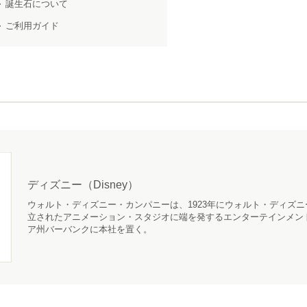
誕生石について
ご利用ガイド
ディズニー（Disney）
ウォルト・ディズニー・カンパニーは、1923年にウォルト・ディズ
立されたアニメーション・スタジオに端を発するエンターテインメン
ア州バーバンクに本社を置く。