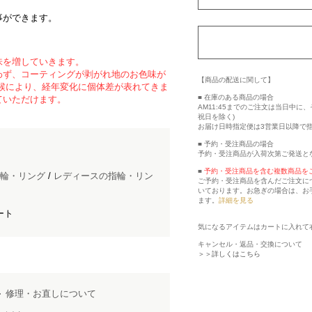
事ができます。
味を増していきます。
わず、コーティングが剥がれ地のお色味が
【商品の配送に関して】
候により、経年変化に個体差が表れてきま
■ 在庫のある商品の場合
ていただけます。
AM11:45までのご注文は当日中
祝日を除く)
お届け日時指定便は3営業日以降で
■ 予約・受注商品の場合
予約・受注商品が入荷次第ご発送と
■
予約・受注商品を含む複数商品を
輪・リング
/
レディースの指輪・リン
ご予約・受注商品を含んだご注文に
いております。お急ぎの場合は、お
ます。
詳細を見る
ート
気になるアイテムはカートに入れて
キャンセル・返品・交換について
＞＞詳しくはこちら
修理・お直しについて