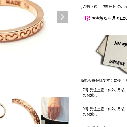
[ ご購入後、
700
円分 のポ
なら
月々1,2
新規会員登録ですぐに使え
7号 受注生産：約2ヶ月後
のお渡し
9号 受注生産：約2ヶ月後
のお渡し