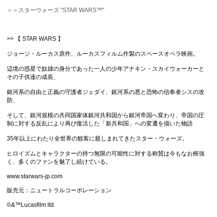
＞＞スターウォーズ "STAR WARS™"
>> 【 STAR WARS 】
ジョージ・ルーカス原作、ルーカスフィルム作製のスペースオペラ映画。
辺境の惑星で奴隷の身分であった一人の少年アナキン・スカイウォーカーと
その子供達の成長、
銀河系の自由と正義の守護者ジェダイ、銀河系の悪と恐怖の信奉者シスの攻
防、
そして、銀河規模の共同国家体銀河共和国から銀河帝国へ変わり、帝国の圧
制に対する反乱により再び復活した「新共和国」への変遷を描いた物語
35年以上にわたり全世界の観客に親しまれてきたスター・ウォーズ。
ヒロイズムとキャラクターの持つ無限の可能性に対する称賛は今もなお根強
く、多くのファンを魅了し続けている。
www.starwars-jp.com
販売元：ニュートラルコーポレーション
©&™Lucasfilm ltd.