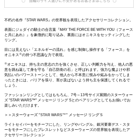
不朽の名作『STAR WARS』の世界観を表現したアクセサリーコレクション。
表面にジェダイの騎士の合言葉『MAY THE FORCE BE WITH YOU（フォース
と共にあれ）』を象徴的に彫り込み、裏面にはオニキスをセッティングした
リング。
目には見えない「エネルギーの流れ」を感じ制御し操作する「フォース」を
※
オニキス
の持つ不思議な力で表現。
※
オニキスは、持ち主の意志の力を強くさせ、正しい判断力を与え、他人の悪
意を跳ね返して身を守る「自己防衛の石」と呼ばれます。強力な魔よけや邪
気払いのパワーストーンとして、他人から不本意に恨みや妬みをかってしま
ったときには、バリアを張り、害が及ばないよう持ち主を保護してくれるで
しょう。
ファッションリングとしてはもちろん、7号～13号サイズ展開のスターウォー
ズ "STAR WARS™" メッセージ リング Sとのペアリングとしてもお揃いでお
楽しみいただけます。
＞＞スターウォーズ "STAR WARS™" メッセージ リング S
ライトセイバーをモチーフにした、リングやバングル、銀河要塞デス・スタ
ーをモチーフにしたブレスレットなどスターウォーズの世界観を表現したア
クセサリーコレクション