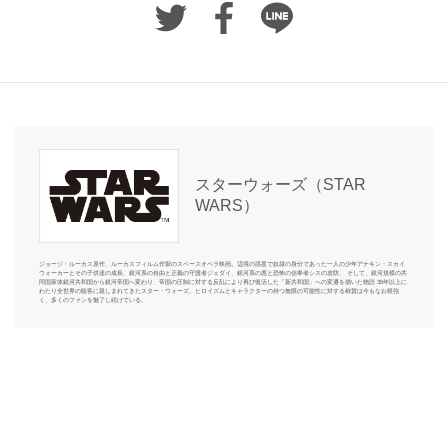
スターウォーズ（STAR
WARS）
ジョージ・ルーカス原作、ルーカスフィルム作製のスペースオペラ映画。辺境の惑星で奴隷の身分であった一人の少年アナキン・スカイ
ウォーカーとその子供達の成長、銀河系の自由と正義の守護者ジェダイ、銀河系の悪と恐怖の信奉者シスの攻防、 そして、銀河規模の共
同国家体銀河共和国から銀河帝国へ変わり、帝国の圧制に対する反乱により再び復活した「新共和国」への変遷を描いた物語 35年以上に
わたり全世界の観客に親しまれてきたスター・ウォーズ。ヒロイズムとキャラクターの持つ無限の可能性に対する称賛は今もなお根強
く、多くのファンを魅了し続けている。