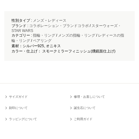
性別タイプ :
メンズ
・
レディース
ブランド :
コラボレーション・ブランドコラボ
/
スターウォーズ・
STAR WARS
カテゴリー :
指輪・リング
/
メンズの指輪・リング
/
レディースの指
輪・リング
/
ペアリング
素材：シルバー925, オニキス
カラー・仕上げ： スモークミラーフィニッシュ(燻鏡面仕上げ)
サイズガイド
修理・お直しについて
刻印について
誕生石について
ラッピングについて
ご利用ガイド