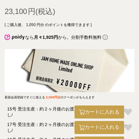
23,100
[ ご購入後、
1,050
円分 のポイントを獲得できます ]
なら
月々1,925円
から。分割手数料無料
新規会員登録ですぐに使える
2,000円分
のクーポンがもらえます
15号 受注生産：約２ヶ月後のお渡
カートに入れる
し
17号 受注生産：約２ヶ月後のお渡
カートに入れる
し