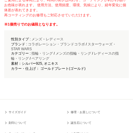
お色味が表れます。 使用方法、使用頻度、環境、気候により、経年変化に個
体差が表れてきます。
再コーティングのお修理もご対応させていただけます。
※1個売りでのお値段となります。
性別タイプ :
メンズ
・
レディース
ブランド :
コラボレーション・ブランドコラボ
/
スターウォーズ・
STAR WARS
カテゴリー :
指輪・リング
/
メンズの指輪・リング
/
レディースの指
輪・リング
/
ペアリング
素材：シルバー925, オニキス
カラー・仕上げ： ゴールドプレート(ゴールド)
サイズガイド
修理・お直しについて
刻印について
誕生石について