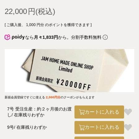
22,000
[ ご購入後、
1,000
円分 のポイントを獲得できます ]
なら
月々1,833円
から。分割手数料無料
新規会員登録ですぐに使える
2,000円分
のクーポンがもらえます
7号 受注生産：約２ヶ月後のお渡
カートに入れる
し
在庫残りわずか
カートに入れる
9号
在庫残りわずか