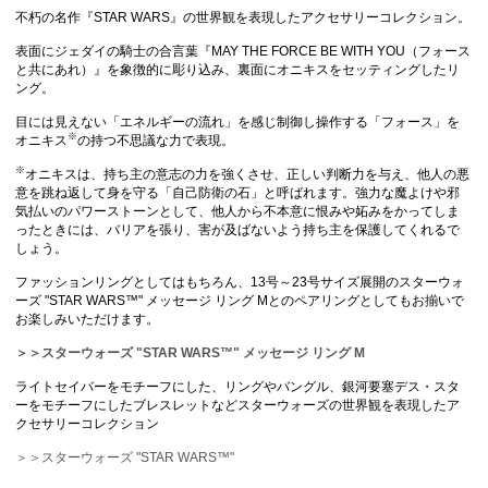
不朽の名作『STAR WARS』の世界観を表現したアクセサリーコレクション。
表面にジェダイの騎士の合言葉『MAY THE FORCE BE WITH YOU（フォース
と共にあれ）』を象徴的に彫り込み、裏面にオニキスをセッティングしたリ
ング。
目には見えない「エネルギーの流れ」を感じ制御し操作する「フォース」を
※
オニキス
の持つ不思議な力で表現。
※
オニキスは、持ち主の意志の力を強くさせ、正しい判断力を与え、他人の悪
意を跳ね返して身を守る「自己防衛の石」と呼ばれます。強力な魔よけや邪
気払いのパワーストーンとして、他人から不本意に恨みや妬みをかってしま
ったときには、バリアを張り、害が及ばないよう持ち主を保護してくれるで
しょう。
ファッションリングとしてはもちろん、13号～23号サイズ展開のスターウォ
ーズ "STAR WARS™" メッセージ リング Mとのペアリングとしてもお揃いで
お楽しみいただけます。
＞＞スターウォーズ "STAR WARS™" メッセージ リング M
ライトセイバーをモチーフにした、リングやバングル、銀河要塞デス・スタ
ーをモチーフにしたブレスレットなどスターウォーズの世界観を表現したア
クセサリーコレクション
＞＞スターウォーズ "STAR WARS™"