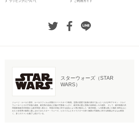
ラッピングについて
ご利用ガイド
スターウォーズ（STAR
WARS）
ジョージ・ルーカス原作、ルーカスフィルム作製のスペースオペラ映画。辺境の惑星で奴隷の身分であった一人の少年アナキン・スカイ
ウォーカーとその子供達の成長、銀河系の自由と正義の守護者ジェダイ、銀河系の悪と恐怖の信奉者シスの攻防、 そして、銀河規模の共
同国家体銀河共和国から銀河帝国へ変わり、帝国の圧制に対する反乱により再び復活した「新共和国」への変遷を描いた物語 35年以上に
わたり全世界の観客に親しまれてきたスター・ウォーズ。ヒロイズムとキャラクターの持つ無限の可能性に対する称賛は今もなお根強
く、多くのファンを魅了し続けている。