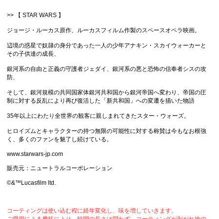
>> 【 STAR WARS 】
ジョージ・ルーカス原作、ルーカスフィルム作製のスペースオペラ映画。
辺境の惑星で奴隷の身分であった一人の少年アナキン・スカイウォーカーと
その子供達の成長、
銀河系の自由と正義の守護者ジェダイ、銀河系の悪と恐怖の信奉者シスの攻
防、
そして、銀河規模の共同国家体銀河共和国から銀河帝国へ変わり、帝国の圧
制に対する反乱により再び復活した「新共和国」への変遷を描いた物語
35年以上にわたり全世界の観客に親しまれてきたスター・ウォーズ。
ヒロイズムとキャラクターの持つ無限の可能性に対する称賛は今もなお根強
く、多くのファンを魅了し続けている。
www.starwars-jp.com
販売元：ニュートラルコーポレーション
©&™Lucasfilm ltd.
コーティングは使い込む程に経年変化し、味を増していきます。
ご愛用による摩耗により、時間の長さは問わず、コーティングが剥がれ地の