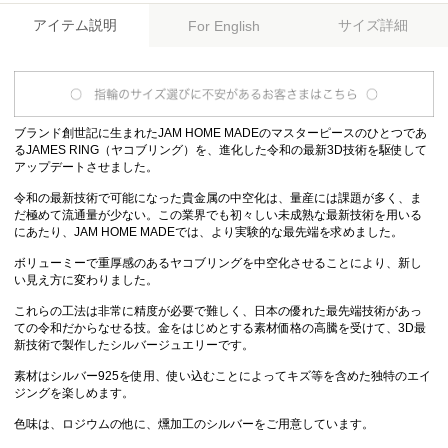
アイテム説明
サイズ詳細
For English
ブランド創世記に生まれたJAM HOME MADEのマスターピースのひとつであ
るJAMES RING（ヤコブリング）を、進化した令和の最新3D技術を駆使して
アップデートさせました。
令和の最新技術で可能になった貴金属の中空化は、量産には課題が多く、ま
だ極めて流通量が少ない。この業界でも初々しい未成熟な最新技術を用いる
にあたり、JAM HOME MADEでは、より実験的な最先端を求めました。
ボリューミーで重厚感のあるヤコブリングを中空化させることにより、新し
い見え方に変わりました。
これらの工法は非常に精度が必要で難しく、日本の優れた最先端技術があっ
ての令和だからなせる技。金をはじめとする素材価格の高騰を受けて、3D最
新技術で製作したシルバージュエリーです。
素材はシルバー925を使用、使い込むことによってキズ等を含めた独特のエイ
ジングを楽しめます。
色味は、ロジウムの他に、燻加工のシルバーをご用意しています。