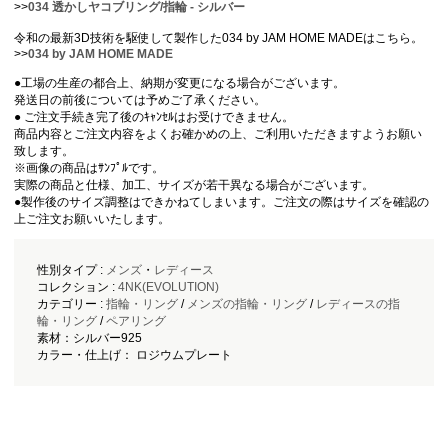
>>
034 透かしヤコブリング/指輪 - シルバー
令和の最新3D技術を駆使して製作した034 by JAM HOME MADEはこちら。
>>
034 by JAM HOME MADE
●工場の生産の都合上、納期が変更になる場合がございます。
発送日の前後については予めご了承ください。
● ご注文手続き完了後のｷｬﾝｾﾙはお受けできません。
商品内容とご注文内容をよくお確かめの上、ご利用いただきますようお願い
致します。
※画像の商品はｻﾝﾌﾟﾙです。
実際の商品と仕様、加工、サイズが若干異なる場合がございます。
●製作後のサイズ調整はできかねてしまいます。ご注文の際はサイズを確認の
上ご注文お願いいたします。
性別タイプ :
メンズ
・
レディース
コレクション :
4NK(EVOLUTION)
カテゴリー :
指輪・リング
/
メンズの指輪・リング
/
レディースの指
輪・リング
/
ペアリング
素材：シルバー925
カラー・仕上げ： ロジウムプレート