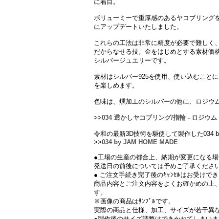
に着目。
ボリューミーで重厚感のあるヤコブリング
にアップデートいたしました。
これらの工法は非常に精度が必要で難しく
だからなせる技。金をはじめとする素材価格
シルバージュエリーです。
素材はシルバー925を使用、使い込むこと
を楽しめます。
色味は、燻加工のシルバーの他に、ロジウ
>>
034 透かしヤコブリング/指輪 - ロジウム
令和の最新3D技術を駆使して製作した034 by
>>
034 by JAM HOME MADE
●工場の生産の都合上、納期が変更になる
発送日の前後については予めご了承くださ
● ご注文手続き完了後のｷｬﾝｾﾙはお受けで
商品内容とご注文内容をよくお確かめの上
す。
※画像の商品はｻﾝﾌﾟﾙです。
実際の商品と仕様、加工、サイズが若干異
●製作後のサイズ調整はできかねてしまい