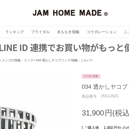
ランキング
ブライダル
名もなき指輪
コラボレーション
ニ
メンズの指輪・リング
034 透かしヤコブリング/指輪 - シルバー
クーポン対象
034 透かしヤコブ
JNS1256S
商品番号
31,900
[ ご購入後、
1,450
円分 の