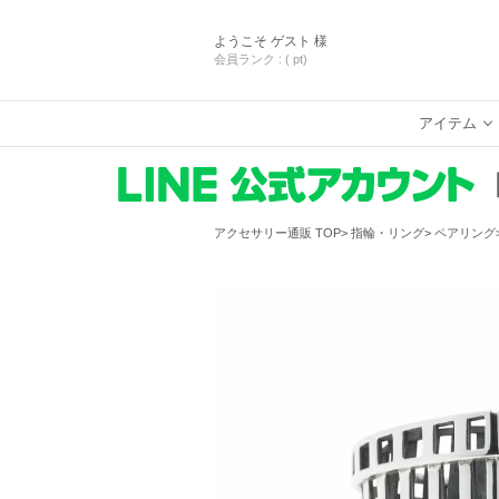
ようこそ
ゲスト 様
会員ランク :
( pt)
アイテム
アクセサリー通販 TOP
指輪・リング
ペアリング