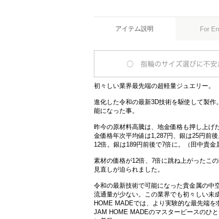
アイテム説明
For En
初々しい業界最先端の超軽量ジュエリー。
進化した令和の最新3D技術を駆使して製作
能になった事。
昨今の原材料高騰は、地金価格も押し上げた。J
金価格年次平均値は1,287円、銀は25円前後。
12倍。銀は189円前後で7倍に。（田中貴金
素材の価格が12倍、7倍に跳ね上がったこ
見直しが迫られました。
令和の最新技術で可能になった貴金属の中
流通量が少ない。この業界でも初々しい未成
HOME MADEでは、より実験的な最先端
JAM HOME MADEのマスターピースのひ