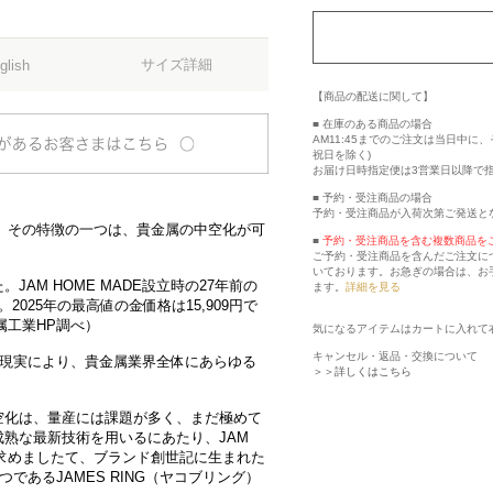
サイズ詳細
glish
【商品の配送に関して】
■ 在庫のある商品の場合
AM11:45までのご注文は当日中
祝日を除く)
お届け日時指定便は3営業日以降で
■ 予約・受注商品の場合
予約・受注商品が入荷次第ご発送と
。その特徴の一つは、貴金属の中空化が可
■
予約・受注商品を含む複数商品を
ご予約・受注商品を含んだご注文に
いております。お急ぎの場合は、お
AM HOME MADE設立時の27年前の
ます。
詳細を見る
2025年の最高値の金価格は15,909円で
属工業HP調べ）
気になるアイテムはカートに入れて
キャンセル・返品・交換について
の現実により、貴金属業界全体にあらゆる
＞＞詳しくはこちら
空化は、量産には課題が多く、まだ極めて
熟な最新技術を用いるにあたり、JAM
を求めましたて、ブランド創世記に生まれた
とつであるJAMES RING（ヤコブリング）