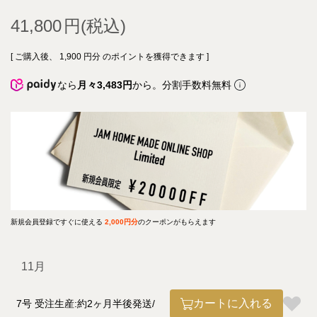
41,800
[ ご購入後、
1,900
円分 のポイントを獲得できます ]
なら
月々3,483円
から。分割手数料無料
新規会員登録ですぐに使える
2,000円分
のクーポンがもらえます
11月
カートに入れる
7号 受注生産:約2ヶ月半後発送