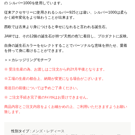
の シルバー1000を使用しています。
従来アクセサリーに使用されるシルバー925とは違い、シルバー1000は柔ら
かく経年変化をより味わうことが出来ます。
西欧では古来より身につけると幸せになれると言われる誕生石。
JAMでは、その12個の誕生石が持つ“天然の色”に着目し、プロダクトに反映。
自身の誕生石カラーをセレクトすることでパーソナルな意味を持たせ、愛着
を持って身に着けることができます。
＞＞カレッジリングモチーフ
※ 受注生産の為、お渡しはご注文から約2ｹ月半後となります。
※工場の生産の都合上、納期が変更になる場合がございます。
発送日の前後については予めご了承ください。
※ ご注文手続き完了後のｷｬﾝｾﾙはお受けできません。
商品内容とご注文内容をよくお確かめの上、ご利用いただきますようお願い
致します。
性別タイプ :
メンズ
・
レディース