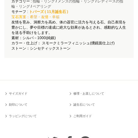
カテゴリー :
指輪・リング
/
メンズの指輪・リング
/
レディースの指
輪・リング
/
ペアリング
モチーフ :
トパーズ ( 11月誕生石 )
宝石言葉：希望・友情・幸福
友情を育み、洞察力を高め、体の器官に活力を与える石。自己表現を
豊かにし、夢や目標の達成に絶大な効果があるとされ、感動的な人生
を送る手助けをします。
素材：シルバ－1000(純銀)
カラー・仕上げ： スモークミラーフィニッシュ(燻鏡面仕上げ)
ストーン：シンセティックストーン
サイズガイド
修理・お直しについて
刻印について
誕生石について
ラッピングについて
ご利用ガイド