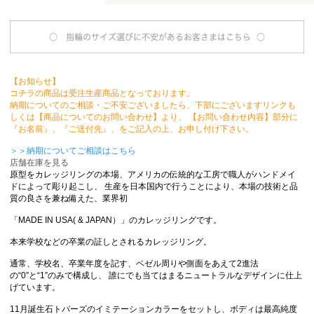
【お知らせ】
コチラの商品は受注生産商品となっております。
納期についてのご相談・ご不安ございましたら、下部にございますリンクも
しくは【商品についてのお問い合わせ】より、 【お問い合わせ内容】部分に
『お名前』、『ご送付先』、をご記入の上、お申し付け下さい。
＞＞納期についてご相談はこちら
店舗在庫を見る
原型をカレッジリングの本場、アメリカの伝統的な工房で職人がハンドメイ
ドによって彫り起こし、 生産を日本国内で行うことにより、本場の技術と品
質の良さを兼ね備えた、業界初
「MADE IN USA( & JAPAN）」のカレッジリングです。
本来学校などの卒業の証しとされるカレッジリング。
通常、学校名、卒業年度を記す、ベゼル周りや側面をあえて2進法
の“0”と“1”のみで構成し、 誰にでも当てはまるニュートラルなデザインに仕上
げています。
11月誕生石トパーズのイミテーションカラーをセットし、ボディは最高純度