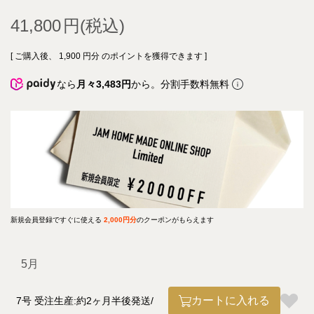
41,800
[ ご購入後、
1,900
円分 のポイントを獲得できます ]
なら
月々3,483円
から。分割手数料無料
新規会員登録ですぐに使える
2,000円分
のクーポンがもらえます
5月
カートに入れる
7号 受注生産:約2ヶ月半後発送