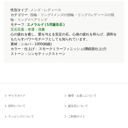
性別タイプ :
メンズ
・
レディース
カテゴリー :
指輪・リング
/
メンズの指輪・リング
/
レディースの指
輪・リング
/
ペアリング
モチーフ :
エメラルド ( 5月誕生石 )
宝石言葉：幸運・清廉
心の疲れを癒し、愛を与える安定の石。心身の疲れを和らげ、調和を
もたらすパワーモチーフとしても知られています。
素材：シルバ－1000(純銀)
カラー・仕上げ： スモークミラーフィニッシュ(燻鏡面仕上げ)
ストーン：シンセティックストーン
サイズガイド
修理・お直しについて
刻印について
誕生石について
ラッピングについて
ご利用ガイド