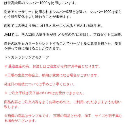
は最高純度の シルバー1000を使用しています。
従来アクセサリーに使用されるシルバー925とは違い、シルバー1000は柔ら
かく経年変化をより味わうことが出来ます。
西欧では古来より身につけると幸せになれると言われる誕生石。
JAMでは、その12個の誕生石が持つ“天然の色”に着目し、プロダクトに反映。
自身の誕生石カラーをセレクトすることでパーソナルな意味を持たせ、愛着
を持って身に着けることができます。
＞＞カレッジリングモチーフ
※ 受注生産の為、お渡しはご注文から約2ｹ月半後となります。
※工場の生産の都合上、納期が変更になる場合がございます。
発送日の前後については予めご了承ください。
※ ご注文手続き完了後のｷｬﾝｾﾙはお受けできません。
商品内容とご注文内容をよくお確かめの上、ご利用いただきますようお願い
致します。
※画像の商品はサンプルです。 実際の商品と仕様、加工、サイズが若干異な
る場合がございます。