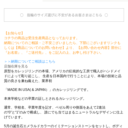
【お知らせ】
コチラの商品は受注生産商品となっております。
納期についてのご相談・ご不安ございましたら、下部にございますリンクも
しくは【商品についてのお問い合わせ】より、 【お問い合わせ内容】部分に
『お名前』、『ご送付先』、をご記入の上、お申し付け下さい。
＞＞納期についてご相談はこちら
店舗在庫を見る
原型をカレッジリングの本場、アメリカの伝統的な工房で職人がハンドメイ
ドによって彫り起こし、 生産を日本国内で行うことにより、本場の技術と品
質の良さを兼ね備えた、業界初
「MADE IN USA( & JAPAN）」のカレッジリングです。
本来学校などの卒業の証しとされるカレッジリング。
通常、学校名、卒業年度を記す、ベゼル周りや側面をあえて2進法
の“0”と“1”のみで構成し、 誰にでも当てはまるニュートラルなデザインに仕上
げています。
5月の誕生石エメラルドカラーのイミテーションストーンをセットし、ボディ