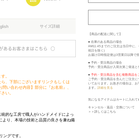
サイズ詳細
glish
【商品の配送に関して】
■ 在庫のある商品の場合
AM11:45までのご注文は当日中
祝日を除く)
お届け日時指定便は3営業日以降で
■ 予約・受注商品の場合
予約・受注商品が入荷次第ご発送と
■
予約・受注商品を含む複数商品を
ます。
ご予約・受注商品を含んだご注文に
たら、下部にございますリンクもしくは
いております。お急ぎの場合は、お
お問い合わせ内容】部分に『お名前』、
ます。
詳細を見る
下さい。
気になるアイテムはカートに入れて
キャンセル・返品・交換について
＞＞詳しくはこちら
伝統的な工房で職人がハンドメイドによっ
により、本場の技術と品質の良さを兼ね備
ッジリングです。