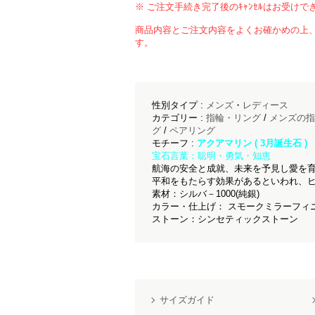
※ ご注文手続き完了後のｷｬﾝｾﾙはお受けで
商品内容とご注文内容をよくお確かめの上
す。
性別タイプ :
メンズ
・
レディース
カテゴリー :
指輪・リング
/
メンズの指
グ
/
ペアリング
モチーフ :
アクアマリン ( 3月誕生石 )
宝石言葉：聡明・勇気・知恵
航海の安全と成就、未来を予見し愛を
平和をもたらす効果があるといわれ、
素材：シルバ－1000(純銀)
カラー・仕上げ： スモークミラーフィニ
ストーン：シンセティックストーン
サイズガイド