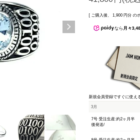
[ ご購入後、
1,900
円分 の
なら
月々3,4
新規会員登録ですぐに使え
3月
7号 受注生産:約2ヶ月半
後発送
8号 受注生産:約2ヶ月半