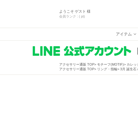
ようこそ
ゲスト 様
会員ランク :
( pt)
アイテム
アクセサリー通販 TOP
モチーフ(MOTIF)
カレッ
アクセサリー通販 TOP
リング・指輪
3月 誕生石