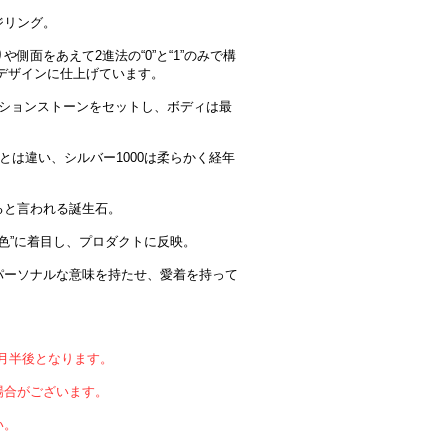
ジリング。
側面をあえて2進法の“0”と“1”のみで構
デザインに仕上げています。
ーションストーンをセットし、ボディは最
とは違い、シルバー1000は柔らかく経年
ると言われる誕生石。
の色”に着目し、プロダクトに反映。
パーソナルな意味を持たせ、愛着を持って
ｹ月半後となります。
場合がございます。
い。