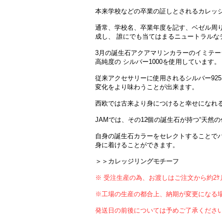
本来学校などの卒業の証しとされるカレッ
通常、学校名、卒業年度を記す、ベゼル周りや
成し、 誰にでも当てはまるニュートラルな
3月の誕生石アクアマリンカラーのイミテ
高純度の シルバー1000を使用しています。
従来アクセサリーに使用されるシルバー925
変化をより味わうことが出来ます。
西欧では古来より身につけると幸せになれ
JAMでは、その12個の誕生石が持つ“天然
自身の誕生石カラーをセレクトすることで
身に着けることができます。
＞＞カレッジリングモチーフ
※ 受注生産の為、お渡しはご注文から約2
※工場の生産の都合上、納期が変更になる
発送日の前後については予めご了承くださ