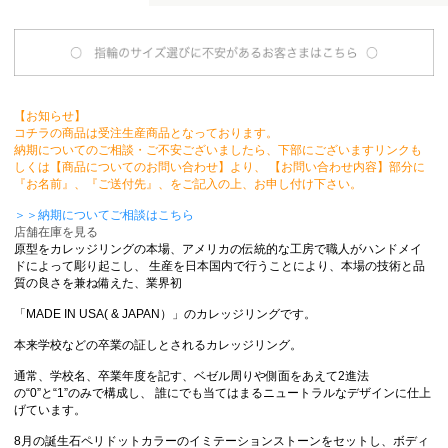
【お知らせ】
コチラの商品は受注生産商品となっております。
納期についてのご相談・ご不安ございましたら、下部にございますリンクも
しくは【商品についてのお問い合わせ】より、 【お問い合わせ内容】部分に
『お名前』、『ご送付先』、をご記入の上、お申し付け下さい。
＞＞納期についてご相談はこちら
店舗在庫を見る
原型をカレッジリングの本場、アメリカの伝統的な工房で職人がハンドメイ
ドによって彫り起こし、 生産を日本国内で行うことにより、本場の技術と品
質の良さを兼ね備えた、業界初
「MADE IN USA( & JAPAN）」のカレッジリングです。
本来学校などの卒業の証しとされるカレッジリング。
通常、学校名、卒業年度を記す、ベゼル周りや側面をあえて2進法
の“0”と“1”のみで構成し、 誰にでも当てはまるニュートラルなデザインに仕上
げています。
8月の誕生石ペリドットカラーのイミテーションストーンをセットし、ボディ