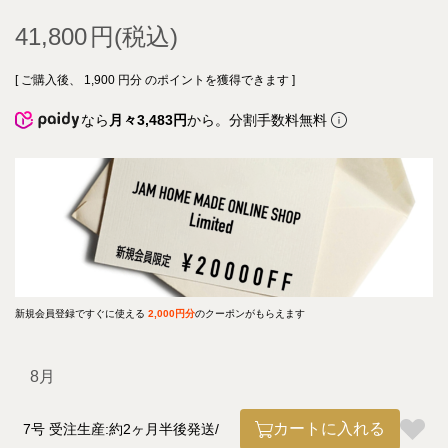
41,800
[ ご購入後、
1,900
円分 のポイントを獲得できます ]
なら
月々3,483円
から。分割手数料無料
新規会員登録ですぐに使える
2,000円分
のクーポンがもらえます
8月
カートに入れる
7号 受注生産:約2ヶ月半後発送