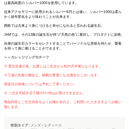
は最高純度の シルバー1000を使用しています。
従来アクセサリーに使用されるシルバー925とは違い、シルバー1000は柔ら
かく経年変化をより味わうことが出来ます。
西欧では古来より身につけると幸せになれると言われる誕生石。
JAMでは、その12個の誕生石が持つ“天然の色”に着目し、プロダクトに反映。
自身の誕生石カラーをセレクトすることでパーソナルな意味を持たせ、愛着
を持って身に着けることができます。
＞＞カレッジリングモチーフ
※ 受注生産の為、お渡しはご注文から約2ｹ月半後となります。
※工場の生産の都合上、納期が変更になる場合がございます。
発送日の前後については予めご了承ください。
※ ご注文手続き完了後のｷｬﾝｾﾙはお受けできません。
商品内容とご注文内容をよくお確かめの上、ご利用いただきますようお願い
致します。
性別タイプ :
メンズ
・
レディース