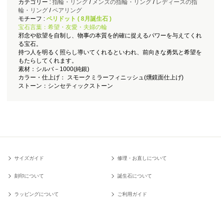
カテゴリー :
指輪・リング
/
メンズの指輪・リング
/
レディースの指
輪・リング
/
ペアリング
モチーフ :
ペリドット ( 8月誕生石 )
宝石言葉：希望・友愛・夫婦の輪
邪念や欲望を自制し、物事の本質を的確に捉えるパワーを与えてくれ
る宝石。
持つ人を明るく照らし導いてくれるといわれ、前向きな勇気と希望を
もたらしてくれます。
素材：シルバ－1000(純銀)
カラー・仕上げ： スモークミラーフィニッシュ(燻鏡面仕上げ)
ストーン：シンセティックストーン
サイズガイド
修理・お直しについて
刻印について
誕生石について
ラッピングについて
ご利用ガイド