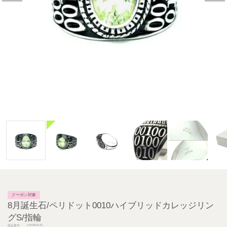
クーポン対象
8月誕生石/ペリドット0010ハイブリッドカレッジリン
グS/指輪
J-RI062AUG
商品番号