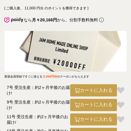
[ ご購入後、
11,000
円分 のポイントを獲得できます ]
なら
月々20,166円
から。分割手数料無料
新規会員登録ですぐに使える
2,000円分
のクーポンがもらえます
7号 受注生産：約2ヶ月半後のお届
カートに入れる
け
9号 受注生産：約2ヶ月半後のお届
カートに入れる
け
11号 受注生産：約2ヶ月半後のお
カートに入れる
届け