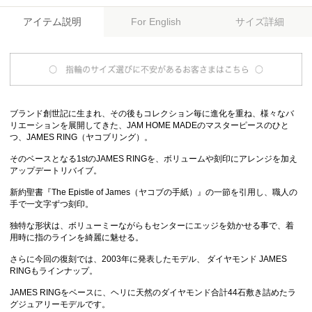
アイテム説明
サイズ詳細
For English
ブランド創世記に生まれ、その後もコレクション毎に進化を重ね、様々なバ
リエーションを展開してきた、JAM HOME MADEのマスターピースのひと
つ、JAMES RING（ヤコブリング）。
そのベースとなる1stのJAMES RINGを、ボリュームや刻印にアレンジを加え
アップデートリバイブ。
新約聖書『The Epistle of James（ヤコブの手紙）』の一節を引用し、職人の
手で一文字ずつ刻印。
独特な形状は、ボリューミーながらもセンターにエッジを効かせる事で、着
用時に指のラインを綺麗に魅せる。
さらに今回の復刻では、2003年に発表したモデル、 ダイヤモンド JAMES
RINGもラインナップ。
JAMES RINGをベースに、ヘリに天然のダイヤモンド合計44石敷き詰めたラ
グジュアリーモデルです。