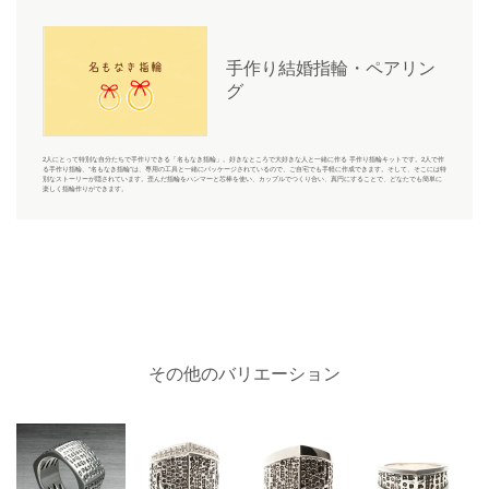
手作り結婚指輪・ペアリン
グ
2人にとって特別な自分たちで手作りできる「名もなき指輪」。好きなところで大好きな人と一緒に作る 手作り指輪キットです。2人で作
る手作り指輪、“名もなき指輪”は、専用の工具と一緒にパッケージされているので、ご自宅でも手軽に作成できます。そして、そこには特
別なストーリーが隠されています。歪んだ指輪をハンマーと芯棒を使い、カップルでつくり合い、真円にすることで、どなたでも簡単に
楽しく指輪作りができます。
その他のバリエーション