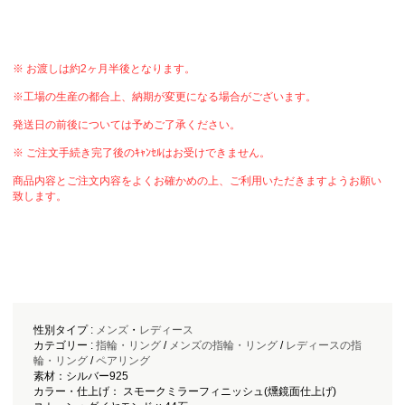
※ お渡しは約2ヶ月半後となります。
※工場の生産の都合上、納期が変更になる場合がございます。
発送日の前後については予めご了承ください。
※ ご注文手続き完了後のｷｬﾝｾﾙはお受けできません。
商品内容とご注文内容をよくお確かめの上、ご利用いただきますようお願い
致します。
性別タイプ :
メンズ
・
レディース
カテゴリー :
指輪・リング
/
メンズの指輪・リング
/
レディースの指
輪・リング
/
ペアリング
素材：シルバー925
カラー・仕上げ： スモークミラーフィニッシュ(燻鏡面仕上げ)