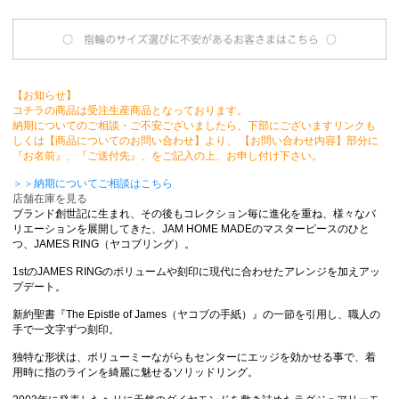
【お知らせ】
コチラの商品は受注生産商品となっております。
納期についてのご相談・ご不安ございましたら、下部にございますリンクも
しくは【商品についてのお問い合わせ】より、 【お問い合わせ内容】部分に
『お名前』、『ご送付先』、をご記入の上、お申し付け下さい。
＞＞納期についてご相談はこちら
店舗在庫を見る
ブランド創世記に生まれ、その後もコレクション毎に進化を重ね、様々なバ
リエーションを展開してきた、JAM HOME MADEのマスターピースのひと
つ、JAMES RING（ヤコブリング）。
1stのJAMES RINGのボリュームや刻印に現代に合わせたアレンジを加えアッ
プデート。
新約聖書『The Epistle of James（ヤコブの手紙）』の一節を引用し、職人の
手で一文字ずつ刻印。
独特な形状は、ボリューミーながらもセンターにエッジを効かせる事で、着
用時に指のラインを綺麗に魅せるソリッドリング。