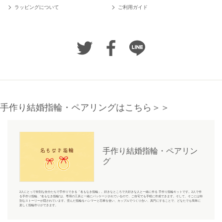
ラッピングについて
ご利用ガイド
手作り結婚指輪・ペアリングはこちら＞＞
手作り結婚指輪・ペアリン
グ
2人にとって特別な自分たちで手作りできる「名もなき指輪」。好きなところで大好きな人と一緒に作る 手作り指輪キットです。2人で作
る手作り指輪、“名もなき指輪”は、専用の工具と一緒にパッケージされているので、ご自宅でも手軽に作成できます。そして、そこには特
別なストーリーが隠されています。歪んだ指輪をハンマーと芯棒を使い、カップルでつくり合い、真円にすることで、どなたでも簡単に
楽しく指輪作りができます。