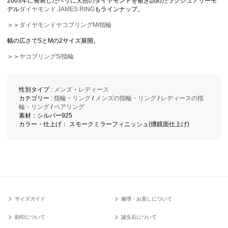
2003年に発表したヘリに天然のダイヤモンドを敷き詰めたラグジュアリーモ
デル
ダイヤモンド JAMES RING
もラインナップ。
＞＞
ダイヤモンドヤコブリングM/指輪
幅の広さでSとMの2サイズ展開。
＞＞
ヤコブリングS/指輪
性別タイプ :
メンズ
・
レディース
カテゴリー :
指輪・リング
/
メンズの指輪・リング
/
レディースの指
輪・リング
/
ペアリング
素材：シルバー925
カラー・仕上げ： スモークミラーフィニッシュ(燻鏡面仕上げ)
サイズガイド
修理・お直しについて
刻印について
誕生石について