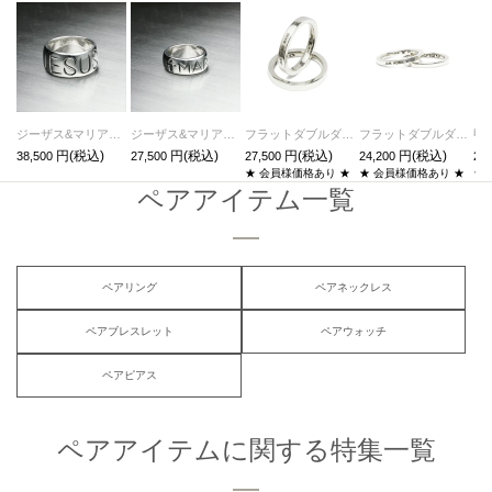
ジーザス&マリアリング-JESUS-/指輪
ジーザス&マリアリング-MARIA-/指輪
フラットダブルダイヤモンドリングM-シルバー/指輪
フラットダブルダイヤモンドリングS-シルバー/指輪
38,500
27,500
27,500
24,200
24,
★ 会員様価格あり ★
★ 会員様価格あり ★
★
ペアアイテム一覧
ペアリング
ペアネックレス
ペアブレスレット
ペアウォッチ
ペアピアス
ペアアイテムに関する特集一覧