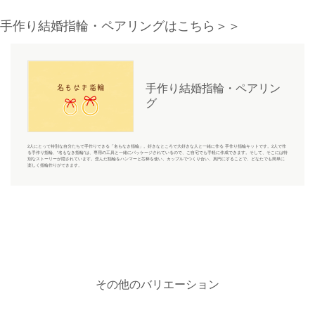
手作り結婚指輪・ペアリングはこちら＞＞
手作り結婚指輪・ペアリン
グ
2人にとって特別な自分たちで手作りできる「名もなき指輪」。好きなところで大好きな人と一緒に作る 手作り指輪キットです。2人で作
る手作り指輪、“名もなき指輪”は、専用の工具と一緒にパッケージされているので、ご自宅でも手軽に作成できます。そして、そこには特
別なストーリーが隠されています。歪んだ指輪をハンマーと芯棒を使い、カップルでつくり合い、真円にすることで、どなたでも簡単に
楽しく指輪作りができます。
その他のバリエーション