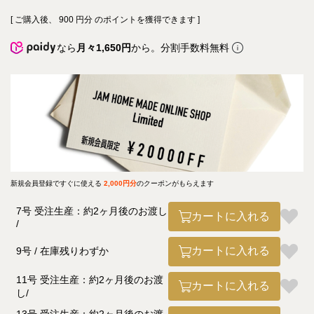
[ ご購入後、
900
円分 のポイントを獲得できます ]
なら
月々1,650円
から。分割手数料無料
新規会員登録ですぐに使える
2,000円分
のクーポンがもらえます
7号 受注生産：約2ヶ月後のお渡し
カートに入れる
カートに入れる
9号
在庫残りわずか
11号 受注生産：約2ヶ月後のお渡
カートに入れる
し